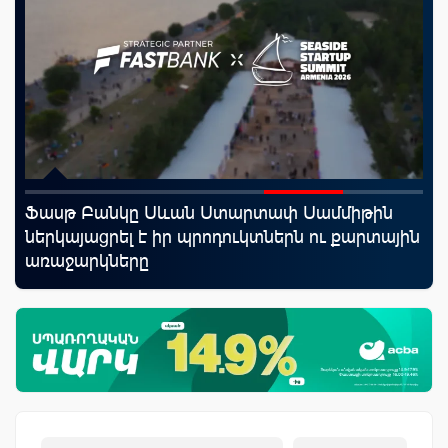
Ֆասթ Բանկը Սևան Ստարտափ Սամմիթին
Սպ
որ
ներկայացրել է իր պրոդուկտներն ու քարտային
ամ
ման
առաջարկները
կա