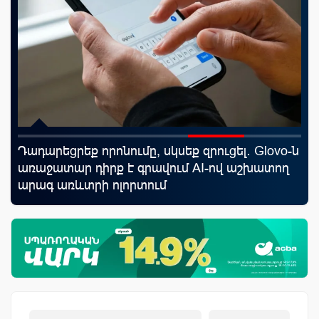
Դադարեցրեք որոնումը, սկսեք զրուցել․ Glovo-ն
20
առաջատար դիրք է գրավում AI-ով աշխատող
խո
արագ առևտրի ոլորտում
ըն
աճ