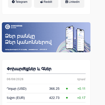
Telegram
Reddit
Linkedin
կենսաթոշակային համակարգ
Փոխարժեքներ և Գներ
06/08/2026
դրամ
Դոլար (USD)
366.25
+0.11
Եվրո (EUR)
422.73
+0.17