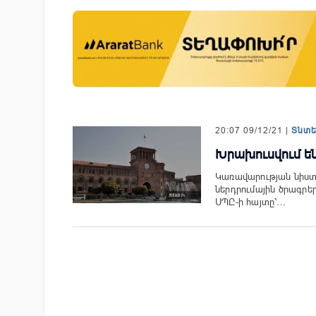
չպես են պատմության
Ֆասթ Բանկը Սևան Ստարտ
 մարզիկները կուտակել
Սամմիթին ներկայացրել է իր
ւնը
պրոդուկտներն ու քարտային
առաջարկները
20:07 09/12/21 |
Տնտ
Խրախուսվում են
Կառավարության նիստ
ներդրումային ծրագրե
ՍՊԸ-ի հայտը՝…