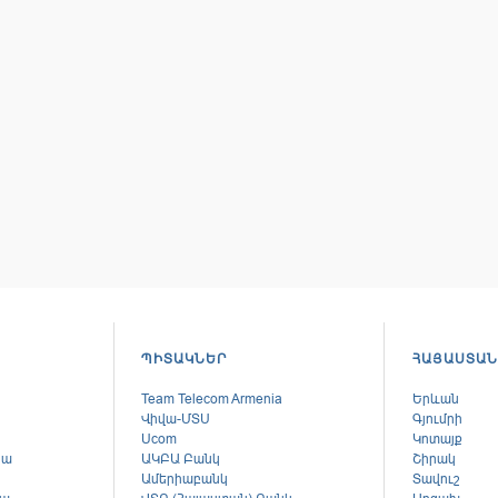
ՊԻՏԱԿՆԵՐ
ՀԱՅԱՍՏԱՆ
Team Telecom Armenia
Երևան
Վիվա-ՄՏՍ
Գյումրի
Ucom
Կոտայք
կա
ԱԿԲԱ Բանկ
Շիրակ
Ամերիաբանկ
Տավուշ