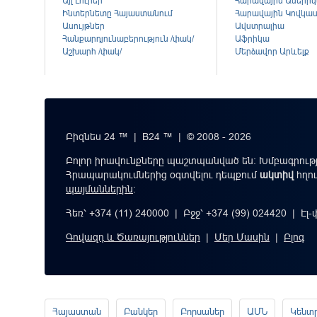
Այլ Լուրեր
Հարավային Ամերի
Ինտերնետը Հայաստանում
Հարավային Կովկա
Ասույթներ
Ավստրալիա
Հանքարդյունաբերություն /փակ/
Աֆրիկա
Աշխարհ /փակ/
Մերձավոր Արևելք
Բիզնես 24 ™ | B24 ™ | © 2008 - 2026
Բոլոր իրավունքները պաշտպանված են: Խմբագրությ
Հրապարակումներից օգտվելու դեպքում
ակտիվ
հղո
պայմաններին
։
Հեռ՝ +374 (11) 240000 | Բջջ՝ +374 (99) 024420 | Էլ
Գովազդ և Ծառայություններ
|
Մեր Մասին
|
Բլոգ
Հայաստան
Բանկեր
Բորսաներ
ԱՄՆ
Կենտ