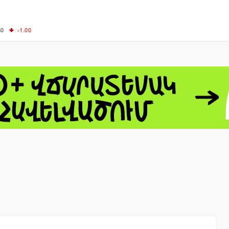
50
-1.00
00
-0.50
+0.54
62.10
+3.40
 - 13791.00
-0.12
8.00
+2.50
0
+1.43
 - 1.1548
+0.11
 - 1.3459
+0.04
9
NASDAQ - 26363.44
-0.83
TOPIX - 4055.85
+0.24
1.49
SSEC - 3900.35
+0.57
CAC40 - 8669.30
+0.03
- 493.08
-0.04
LVER - 721.41
+29.41