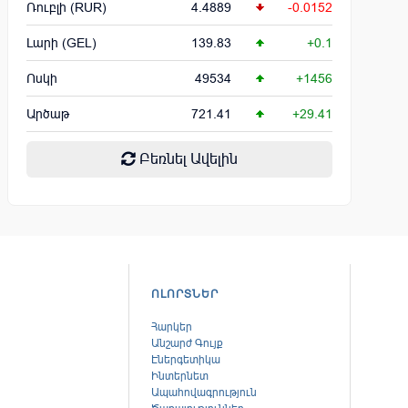
Ռուբլի (RUR)
4.4889
-0.0152
Լարի (GEL)
139.83
+0.1
Ոսկի
49534
+1456
Արծաթ
721.41
+29.41
Բեռնել Ավելին
ՈԼՈՐՏՆԵՐ
Հարկեր
Անշարժ Գույք
Էներգետիկա
Ինտերնետ
Ապահովագրություն