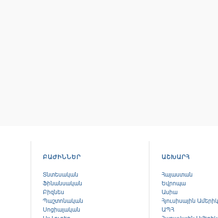
ԲԱԺԻՆՆԵՐ
ԱՇԽԱՐՀ
Տնտեսական
Հայաստան
Ֆինանսական
Եվրոպա
Բիզնես
Ասիա
Պաշտոնական
Հյուսիսային Ամերի
Սոցիալական
ԱՊՀ