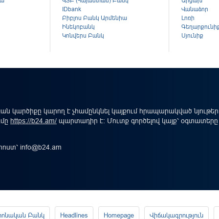
կա
ՎՏԲ (Հայաստան) Բանկ
Արցախ
ս
IDbank
Վանաձոր
Բիբլոս Բանկ Արմենիա
Լոռի
Ինեկոբանկ
Գեղարքունի
Կոնվերս Բանկ
Սյունիք
ան կարծիքը կարող է չհամընկնել կայքում հրապարակված նյութե
ւմը
https://b24.am/
պարտադիր է: Մուտք գործելով կայք՝ օգտատերը
-փոստ՝
info@b24.am
րոնական Բանկ
Headlines
Homepage
Վիճակագրություն