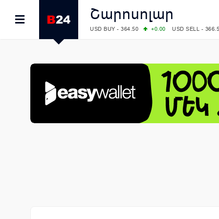
Շարոսոլար
USD BUY - 364.50
+0.00
USD SELL - 366.
EUR BUY - 418.00
+0.00
EUR SELL - 425.
OIL: BRENT - 79.24
+1.23
WTI - 74.92
COMEX: GOLD - 4267.00
+3.33
SILVER - 
COMEX: PLATINUM - 1765.90
-0.21
LME: ALUMINIUM - 3184.00
-0.27
COPPER
LME: NICKEL - 17249.00
+0.09
TIN - 5526
LME: LEAD - 1877.50
-1.00
ZINC - 3643.0
FOREX: USD/JPY - 157.68
+0.12
EUR/GBP
FOREX: EUR/USD - 1.1548
+0.11
GBP/USD
STOCKS RUS: RTSI - 895.93
+1.68
STOCKS US: DOW JONES - 54349.12
+0.4
STOCKS US: S&P 500 - 7723.55
-0.17
STOCKS JAPAN: NIKKEI - 65683.26
-0.93
STOCKS CHINA: HANG SENG - 25530.28
-
STOCKS EUR: FTSE100 - 10888.30
+0.08
STOCKS EUR: DAX - 26126.30
-0.29
06/08/2026 CBA: USD - 366.25
+0.11
GBP 
06/08/2026 CBA: EURO - 422.73
+0.17
06/08/2026 CBA: GOLD - 49534
+1456
SI