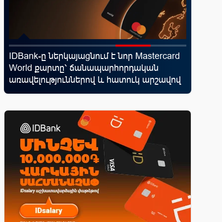
IDBank-ը ներկայացնում է նոր Mastercard
Moody’s
՝
World քարտը՝ ճանապարհորդական
հեռանկ
առավելություններով և հատուկ արշավով