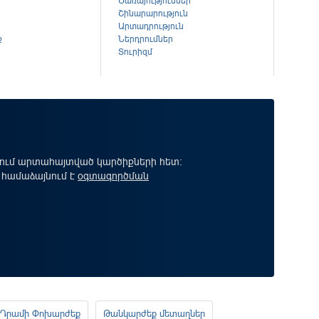
Ծառայություններ
Շինարարություն
Արտադրություն
ք
Ներդրումներ
Տուրիզմ
րում արտահայտված կարծիքների հետ:
 համաձայնում է
օգտագործման
Դրամի Փոխարժեք
Թանկարժեք մետաղներ