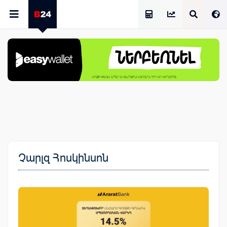
Աշխատավարձի Հաշվիչ
Չարլզ Հոսկինսոն