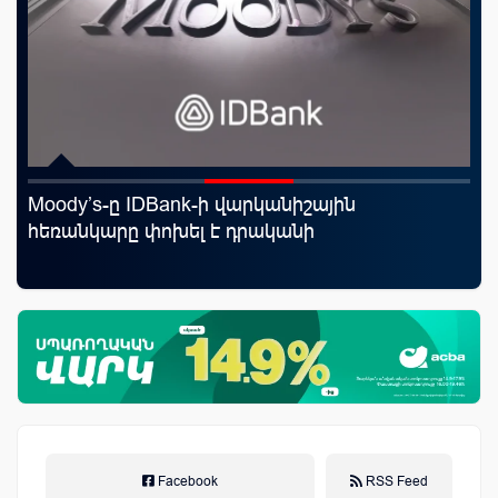
DBank-ի վարկանիշային
Սպորտ և փող. Ինչ
փոխել է դրականի
ամենահարուստ մա
կարողությունը
Facebook
RSS Feed