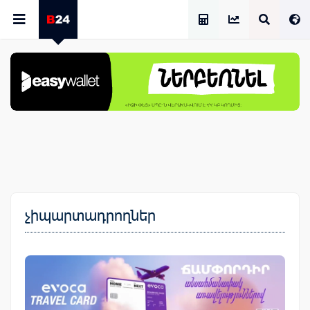
Աշխատավարձի Հաշվիչ
չիպարտադրողներ