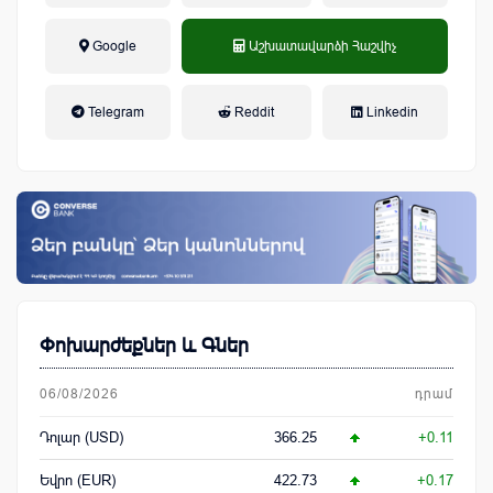
Google
Աշխատավարձի Հաշվիչ
եկամտային հարկ, կուտակային
Telegram
Reddit
Linkedin
կենսաթոշակային համակարգ
Փոխարժեքներ և Գներ
06/08/2026
դրամ
Դոլար (USD)
366.25
+0.11
Եվրո (EUR)
422.73
+0.17