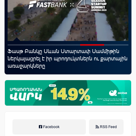
Ֆասթ Բանկը Սևան Ստարտափ Սամմիթին
Mo
ներկայացրել է իր պրոդուկտներն ու քարտային
հե
առաջարկները
Facebook
RSS Feed