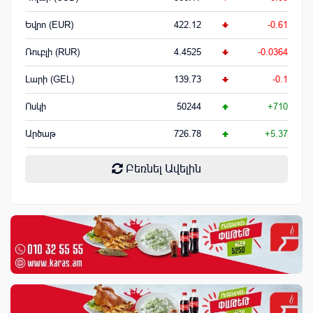
Եվրո (EUR)
422.12
-0.61
Ռուբլի (RUR)
4.4525
-0.0364
Լարի (GEL)
139.73
-0.1
Ոսկի
50244
+710
Արծաթ
726.78
+5.37
Բեռնել Ավելին