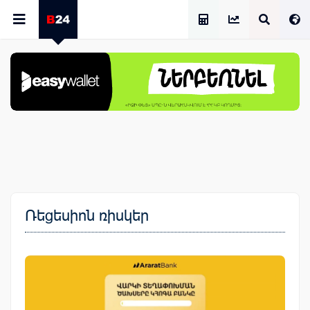
Աշխատավարձի Հաշվիչ
Ռեցեսիոն ռիսկեր