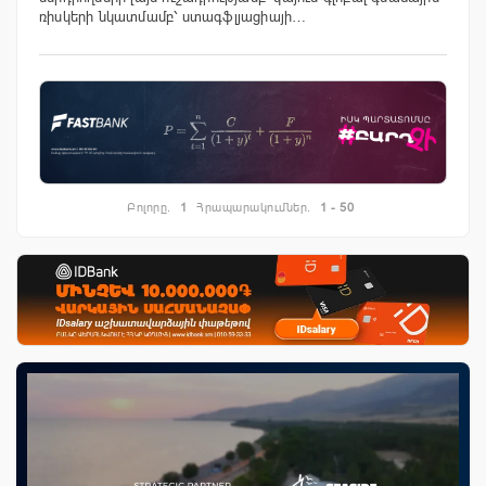
ռիսկերի նկատմամբ՝ ստագֆլյացիայի…
Բոլորը.
1
Հրապարակումներ.
1 - 50