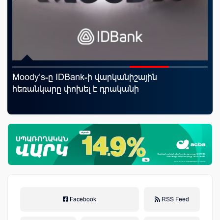
rld
Moody’s-ը IDBank-ի վարկանիշային
Սպ
հեռանկարը փոխել է դրականի
ամ
կա
Facebook
RSS Feed