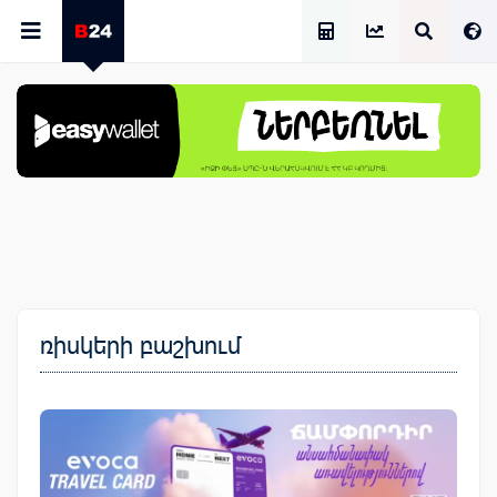
Աշխատավարձի Հաշվիչ
ռիսկերի բաշխում