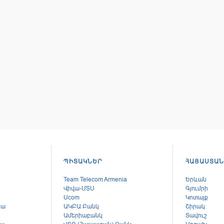
ՊԻՏԱԿՆԵՐ
ՀԱՅԱՍՏԱՆ
Team Telecom Armenia
Երևան
Վիվա-ՄՏՍ
Գյումրի
Ucom
Կոտայք
կա
ԱԿԲԱ Բանկ
Շիրակ
Ամերիաբանկ
Տավուշ