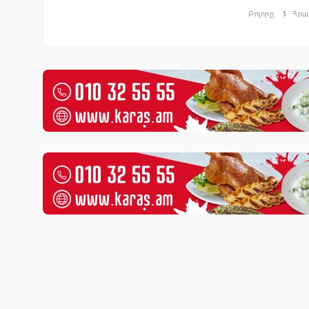
Բոլորը.
1
Հրա