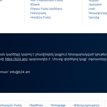
կա
ՎՏԲ (Հայաստան) Բանկ
Արցախ
ս
IDbank
Վանաձոր
Բիբլոս Բանկ Արմենիա
Լոռի
Ինեկոբանկ
Գեղարքունի
Կոնվերս Բանկ
Սյունիք
ան կարծիքը կարող է չհամընկնել կայքում հրապարակված նյութե
ւմը
https://b24.am/
պարտադիր է: Մուտք գործելով կայք՝ օգտատերը
-փոստ՝
info@b24.am
րոնական Բանկ
Headlines
Homepage
Վիճակագրություն