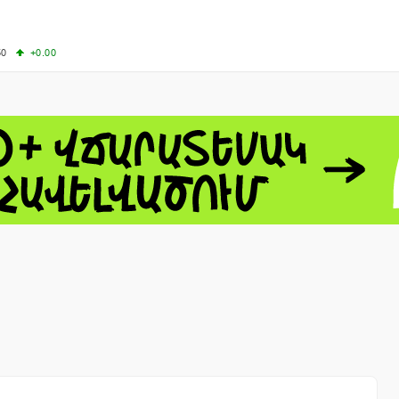
50
+0.00
00
+0.50
+0.23
63.33
+3.08
 - 13791.00
-0.12
8.00
+2.50
0
+1.43
 - 1.1558
+0.32
 - 1.3488
+0.30
8
NASDAQ - 26690.62
+1.30
TOPIX - 4074.93
+0.47
0.54
SSEC - 3940.04
+1.02
CAC40 - 8714.93
+0.17
- 492.1
-0.98
VER - 726.78
+5.37