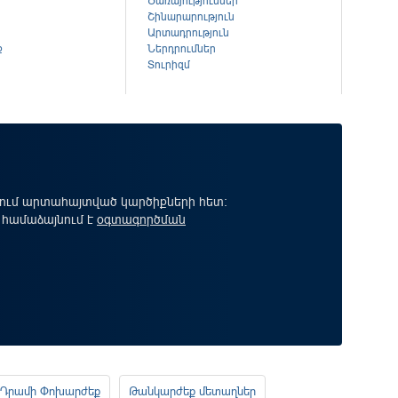
Ծառայություններ
Շինարարություն
Արտադրություն
ք
Ներդրումներ
Տուրիզմ
րում արտահայտված կարծիքների հետ:
 համաձայնում է
օգտագործման
Դրամի Փոխարժեք
Թանկարժեք մետաղներ