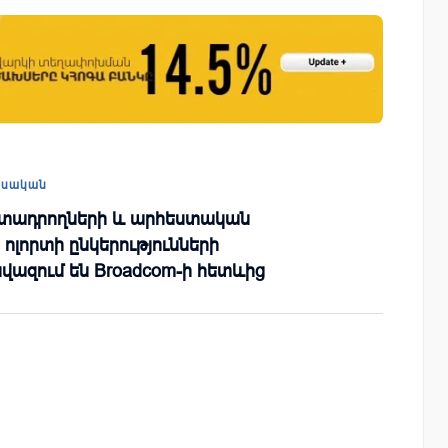
շային
Ֆասթ Բանկը Սևան Ստարտափ
ի
Սամմիթին ներկայացրել է իր
պրոդուկտներն ու քարտային
առաջարկները
եսական
րտադրողների և արհեստական
ոլորտի ընկերությունների
վազում են Broadcom-ի հետևից