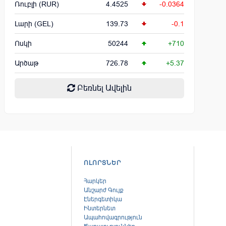
Ռուբլի (RUR)
4.4525
-0.0364
Լարի (GEL)
139.73
-0.1
Ոսկի
50244
+710
Արծաթ
726.78
+5.37
Բեռնել Ավելին
ՈԼՈՐՏՆԵՐ
Հարկեր
Անշարժ Գույք
Էներգետիկա
Ինտերնետ
Ապահովագրություն