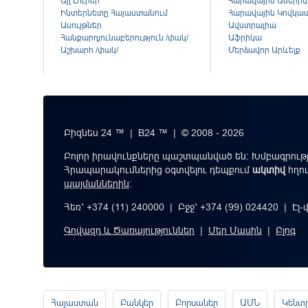
Այլ Լուրեր
Հարավային Ամերի
Ինտերնետը Հայաստանում
Հարավային Կովկա
Ասույթներ
Ավստրալիա
Հանքարդյունաբերություն /փակ/
Աֆրիկա
Աշխարհ /փակ/
Մերձավոր Արևելք
Բիզնես 24 ™ | B24 ™ | © 2008 - 2026
Բոլոր իրավունքները պաշտպանված են: Խմբագրությ
Հրապարակումներից օգտվելու դեպքում
ակտիվ
հղո
պայմաններին
։
Հեռ՝ +374 (11) 240000 | Բջջ՝ +374 (99) 024420 | Էլ
Գովազդ և Ծառայություններ
|
Մեր Մասին
|
Բլոգ
Հայաստան
Բանկեր
Բորսաներ
ԱՄՆ
Կենտ