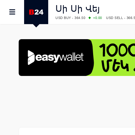
Սի Սի Վեյ
USD BUY - 364.50
+0.00
USD SELL - 366.
EUR BUY - 419.00
+1.00
EUR SELL - 425.
OIL: BRENT - 82.38
-1.22
WTI - 78.18
COMEX: GOLD - 4340.70
+2.33
SILVER - 
COMEX: PLATINUM - 1759.60
+0.55
LME: ALUMINIUM - 3184.00
-0.27
COPPER
LME: NICKEL - 17249.00
+0.09
TIN - 5526
LME: LEAD - 1877.50
-1.00
ZINC - 3643.0
FOREX: USD/JPY - 157.76
-0.39
EUR/GBP
FOREX: EUR/USD - 1.1558
+0.32
GBP/USD
STOCKS RUS: RTSI - 874.64
-1.12
STOCKS US: DOW JONES - 54036.93
+0.2
STOCKS US: S&P 500 - 7757.64
+0.62
STOCKS JAPAN: NIKKEI - 65606.71
-0.12
STOCKS CHINA: HANG SENG - 25668.03
+
STOCKS EUR: FTSE100 - 10901.09
+0.31
STOCKS EUR: DAX - 26319.45
+0.69
07/08/2026 CBA: USD - 366.17
-0.08
GBP 
07/08/2026 CBA: EURO - 422.12
-0.61
07/08/2026 CBA: GOLD - 50244
+710
SIL