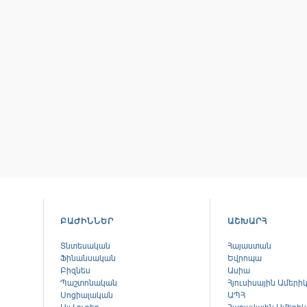
ԲԱԺԻՆՆԵՐ
ԱՇԽԱՐՀ
Տնտեսական
Հայաստան
Ֆինանսական
Եվրոպա
Բիզնես
Ասիա
Պաշտոնական
Հյուսիսային Ամերի
Սոցիալական
ԱՊՀ