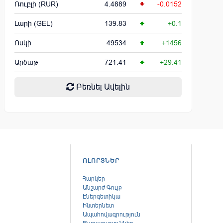
Ռուբլի (RUR)
4.4889
-0.0152
Լարի (GEL)
139.83
+0.1
Ոսկի
49534
+1456
Արծաթ
721.41
+29.41
Բեռնել Ավելին
ՈԼՈՐՏՆԵՐ
Հարկեր
Անշարժ Գույք
Էներգետիկա
Ինտերնետ
Ապահովագրություն