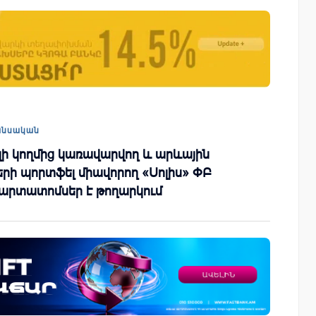
ափ
IDBank-ը ներկայացնում է նոր Mastercar
World քարտը՝ ճանապարհորդական
առավելություններով և հատուկ արշավո
անսական
ի կողմից կառավարվող և արևային
րի պորտֆել միավորող «Սոլիս» ՓԲ
պարտատոմսեր է թողարկում