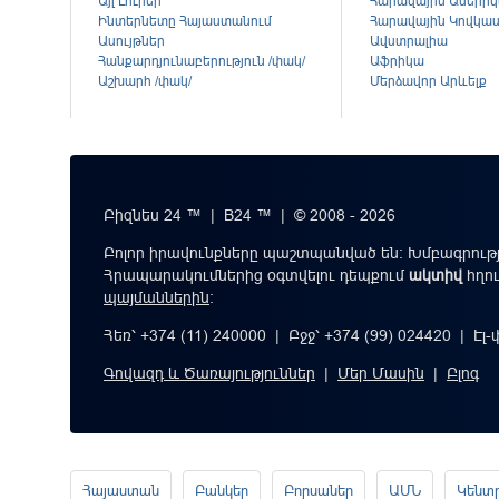
Այլ Լուրեր
Հարավային Ամերի
Ինտերնետը Հայաստանում
Հարավային Կովկա
Ասույթներ
Ավստրալիա
Հանքարդյունաբերություն /փակ/
Աֆրիկա
Աշխարհ /փակ/
Մերձավոր Արևելք
Բիզնես 24 ™ | B24 ™ | © 2008 - 2026
Բոլոր իրավունքները պաշտպանված են: Խմբագրությ
Հրապարակումներից օգտվելու դեպքում
ակտիվ
հղո
պայմաններին
։
Հեռ՝ +374 (11) 240000 | Բջջ՝ +374 (99) 024420 | Էլ
Գովազդ և Ծառայություններ
|
Մեր Մասին
|
Բլոգ
Հայաստան
Բանկեր
Բորսաներ
ԱՄՆ
Կենտ