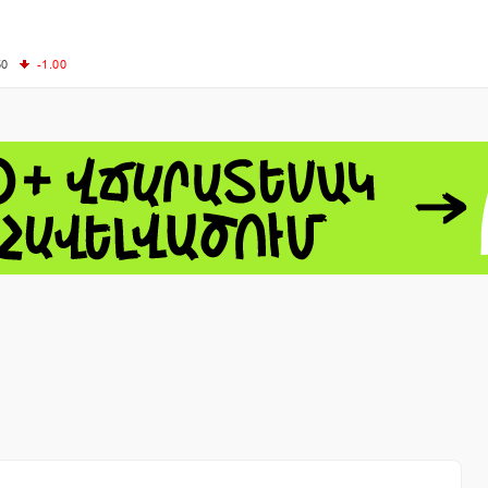
50
-1.00
00
-0.50
+0.54
62.10
+3.40
 - 13791.00
-0.12
8.00
+2.50
0
+1.43
 - 1.1548
+0.11
 - 1.3459
+0.04
9
NASDAQ - 26363.44
-0.83
TOPIX - 4055.85
+0.24
1.49
SSEC - 3900.35
+0.57
CAC40 - 8669.30
+0.03
- 493.08
-0.04
LVER - 721.41
+29.41