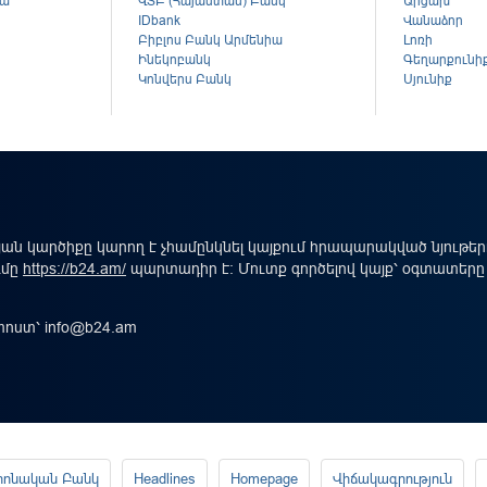
կա
ՎՏԲ (Հայաստան) Բանկ
Արցախ
ս
IDbank
Վանաձոր
Բիբլոս Բանկ Արմենիա
Լոռի
Ինեկոբանկ
Գեղարքունի
Կոնվերս Բանկ
Սյունիք
ան կարծիքը կարող է չհամընկնել կայքում հրապարակված նյութե
ւմը
https://b24.am/
պարտադիր է: Մուտք գործելով կայք՝ օգտատերը
-փոստ՝
info@b24.am
րոնական Բանկ
Headlines
Homepage
Վիճակագրություն