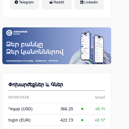
Telegram
Reddit
Linkedin
կենսաթոշակային համակարգ
Փոխարժեքներ և Գներ
06/08/2026
դրամ
Դոլար (USD)
366.25
+0.11
Եվրո (EUR)
422.73
+0.17