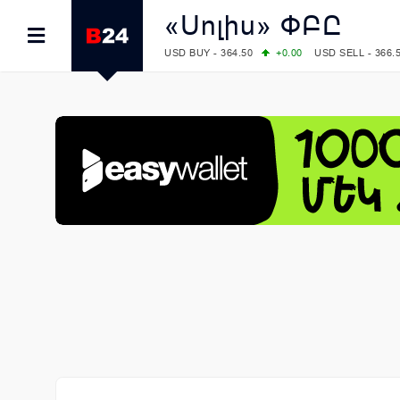
«Սոլիս» ՓԲԸ
USD BUY - 364.50
+0.00
USD SELL - 366.
EUR BUY - 418.00
+0.00
EUR SELL - 425.
OIL: BRENT - 79.24
+1.23
WTI - 74.92
COMEX: GOLD - 4267.00
+3.33
SILVER - 
COMEX: PLATINUM - 1765.90
-0.21
LME: ALUMINIUM - 3184.00
-0.27
COPPER
LME: NICKEL - 17249.00
+0.09
TIN - 5526
LME: LEAD - 1877.50
-1.00
ZINC - 3643.0
FOREX: USD/JPY - 157.68
+0.12
EUR/GBP
FOREX: EUR/USD - 1.1548
+0.11
GBP/USD
STOCKS RUS: RTSI - 895.93
+1.68
STOCKS US: DOW JONES - 54349.12
+0.4
STOCKS US: S&P 500 - 7723.55
-0.17
STOCKS JAPAN: NIKKEI - 65683.26
-0.93
STOCKS CHINA: HANG SENG - 25530.28
-
STOCKS EUR: FTSE100 - 10888.30
+0.08
STOCKS EUR: DAX - 26126.30
-0.29
06/08/2026 CBA: USD - 366.25
+0.11
GBP 
06/08/2026 CBA: EURO - 422.73
+0.17
06/08/2026 CBA: GOLD - 49534
+1456
SI