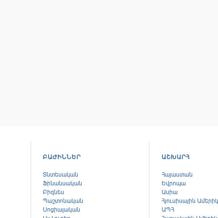
ԲԱԺԻՆՆԵՐ
ԱՇԽԱՐՀ
Տնտեսական
Հայաստան
Ֆինանսական
Եվրոպա
Բիզնես
Ասիա
Պաշտոնական
Հյուսիսային Ամերի
Սոցիալական
ԱՊՀ