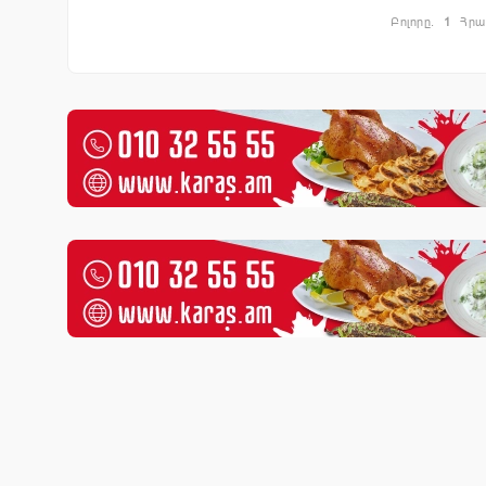
Բոլորը.
1
Հրա