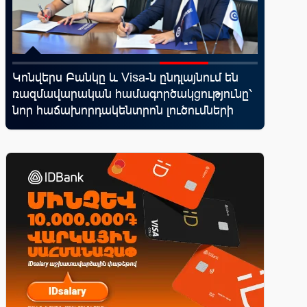
d
Կոնվերս Բանկը և Visa-ն ընդլայնում են
Սպորտ և
ռազմավարական համագործակցությունը՝
10 ամեն
վ
նոր հաճախորդակենտրոն լուծումների
իրենց կ
զարգացման նպատակով