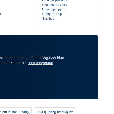
Ծառայություններ
Շինարարություն
Արտադրություն
ք
Ներդրումներ
Տուրիզմ
րում արտահայտված կարծիքների հետ:
 համաձայնում է
օգտագործման
Դրամի Փոխարժեք
Թանկարժեք մետաղներ