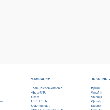
ՊԻՏԱԿՆԵՐ
ՀԱՅԱՍՏԱՆ
Team Telecom Armenia
Երևան
Վիվա-ՄՏՍ
Գյումրի
Ucom
Կոտայք
կա
ԱԿԲԱ Բանկ
Շիրակ
Ամերիաբանկ
Տավուշ