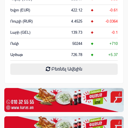
Եվրո (EUR)
422.12
-0.61
Ռուբլի (RUR)
4.4525
-0.0364
Լարի (GEL)
139.73
-0.1
Ոսկի
50244
+710
Արծաթ
726.78
+5.37
Բեռնել Ավելին