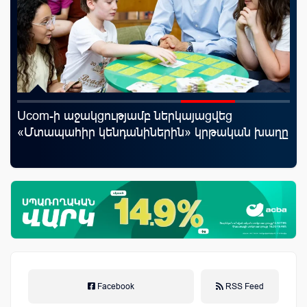
Ucom-ի աջակցությամբ ներկայացվեց
Ֆա
«Մտապահիր կենդանիներին» կրթական խաղը
նե
առ
Facebook
RSS Feed