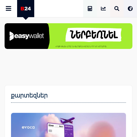
Աշխատավարձի Հաշվիչ
քարտեզներ