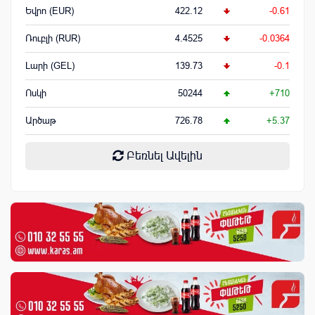
Եվրո (EUR)
422.12
-0.61
Ռուբլի (RUR)
4.4525
-0.0364
Լարի (GEL)
139.73
-0.1
Ոսկի
50244
+710
Արծաթ
726.78
+5.37
Բեռնել Ավելին