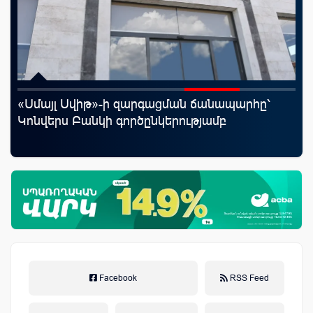
«Սմայլ Սվիթ»-ի զարգացման ճանապարհը՝
Uc
յին
Կոնվերս Բանկի գործընկերությամբ
«Մ
Facebook
RSS Feed