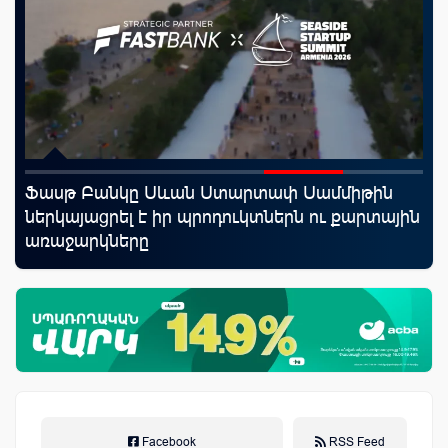
Ֆասթ Բանկը Սևան Ստարտափ Սամմիթին
Uc
ներկայացրել է իր պրոդուկտներն ու քարտային
«Մ
առաջարկները
Facebook
RSS Feed