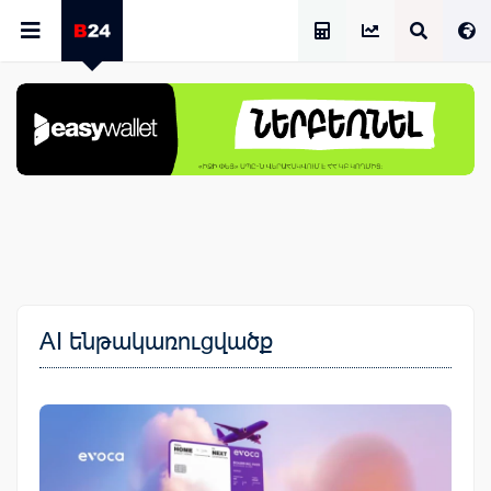
Աշխատավարձի Հաշվիչ
AI ենթակառուցվածք