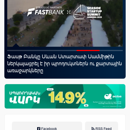
Ֆասթ Բանկը Սևան Ստարտափ Սամմիթին
ID
աղը
ներկայացրել է իր պրոդուկտներն ու քարտային
քա
առաջարկները
առ
Facebook
RSS Feed