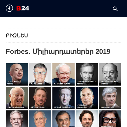
ԲԻԶՆԵՍ
T
y
Forbes. Միլիարդատերեր 2019
s
q
a
h
e