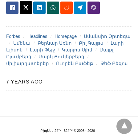
Forbes
Headlines
Homepage
Ամանսիո Օրտեգա
Ամենա
Բերնար Առնո
Բիլ Գայթս
Լարի
Էլիսոն
Լարի Փեյջ
Կարլոս Սլիմ
Մայքլ
Բլումբերգ
Մարկ Ցուկերբերգ
միլիարդատերեր
Ուորեն Բաֆեթ
Ջեֆ Բեզոս
7 YEARS AGO
Բիզնես 24™, B24™ © 2008 - 2026