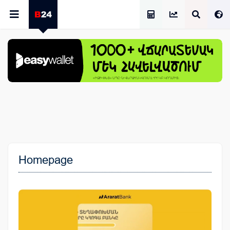
Աշխատավարձի Հաշվիչ
Homepage