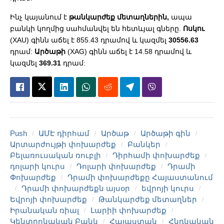
Ինչ կայանում է
թանկարժեք մետաղներին,
ապա
բանկի կողմից սահմանվել են հետևյալ գները.
Ոսկու
(XAU) գինն աճել է 855.43 դրամով և կազմել
30556.63
դրամ:
Արծաթի
(XAG) գինն աճել է 14.58 դրամով և
կազմել
369.31
դրամ:
Push
ԱՄԷ դիրհամ
Արծաթ
Արծաթի գին
Արտարժույթի փոխարժեք
Բանկեր
Բելառուսական ռուբլի
Դիրհամի փոխարժեք
դոլարի կուրս
Դոլարի փոխարժեք
Դրամի
Փոխարժեք
Դրամի փոխարժեքը Հայաստանում
Դրամի փոխարժեքն այսօր
եվրոյի կուրս
Եվրոյի փոխարժեք
Թանկարժեք մետաղներ
Իրանական ռիալ
Լարիի փոխարժեք
Կենտրոնական Բանկ
Հայաստան
Հնդկական