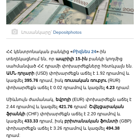
Լուսանկարը՝
Depositphotos
ՀՀ կենտրոնական բանկից
«
Բիզնես 24
»
-ին
տեղեկացնում են, որ
ապրիլի 15-ին
բանկի կողմից
սահմանված ՀՀ դրամի փոխարժեքները հետևյալն են.
ԱՄՆ դոլարի
(USD) փոխարժեքն աճել է 1.92 դրամով և
կազմել
395.76
դրամ, իսկ
ռուսական ռուբլու
(RUR)
փոխարժեքն աճել է 0.02 դրամով և կազմել
4.23
դրամ:
Միևնույն ժամանակ,
եվրոյի
(EUR) փոխարժեքն աճել է
2.44 դրամով և կազմել
421.76
դրամ:
Շվեյցարական
ֆրանկի
(CHF) փոխարժեքն աճել է 2.20 դրամով և
կազմել
433.33
դրամ, իսկ
բրիտանական ֆունտի
(GBP)
փոխարժեքն աճել է 3.26 դրամով և կազմել
494.38
դրամ: