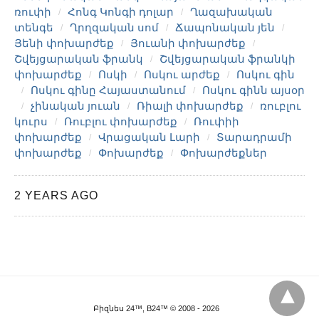
ռուփի
Հոնգ Կոնգի դոլար
Ղազախական
տենգե
Ղրղզական սոմ
Ճապոնական յեն
Յենի փոխարժեք
Յուանի փոխարժեք
Շվեյցարական ֆրանկ
Շվեյցարական ֆրանկի
փոխարժեք
Ոսկի
Ոսկու արժեք
Ոսկու գին
Ոսկու գինը Հայաստանում
Ոսկու գինն այսօր
չինական յուան
Ռիալի փոխարժեք
ռուբլու
կուրս
Ռուբլու փոխարժեք
Ռուփիի
փոխարժեք
Վրացական Լարի
Տարադրամի
փոխարժեք
Փոխարժեք
Փոխարժեքներ
2 YEARS AGO
Բիզնես 24™, B24™ © 2008 - 2026