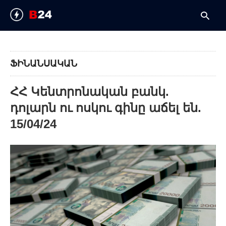
ՖԻՆԱՆՍԱԿԱՆ
T
y
ՀՀ Կենտրոնական բանկ.
s
q
դոլարն ու ոսկու գինը աճել են.
a
h
15/04/24
e