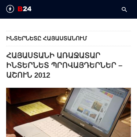
ԻՆՏԵՐՆԵՏԸ ՀԱՅԱՍՏԱՆՈՒՄ
T
y
ՀԱՅԱՍՏԱՆԻ ԱՌԱՋԱՏԱՐ
s
q
ԻՆՏԵՐՆԵՏ ՊՐՈՎԱՅԴԵՐՆԵՐ –
a
h
ԱՇՈՒՆ 2012
e