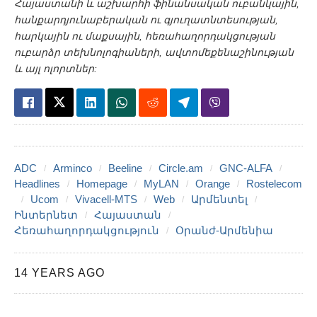
Հայաստանի և աշխարհի ֆինանսական ուբանկային,
հանքարդյունաբերական ու գյուղատնտեսության,
հարկային ու մաքսային, հեռահաղորդակցության
ուբարձր տեխնոլոգիաների, ավտոմեքենաշինության
և այլ ոլորտներ:
ADC
Arminco
Beeline
Circle.am
GNC-ALFA
Headlines
Homepage
MyLAN
Orange
Rostelecom
Ucom
Vivacell-MTS
Web
Արմենտել
Ինտերնետ
Հայաստան
Հեռահաղորդակցություն
Օրանժ-Արմենիա
14 YEARS AGO