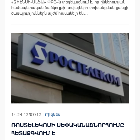
«ՋԻԷՆՍԻ-ԱԼՖԱ» ՓԲԸ–ն տեղեկացնում է, որ ընկերության
համապետական ծածկույթի տվյալների փոխանցման ցանցի
ծառայություններն այժմ հասանելի են…
14:24 12/07/12 |
Բիզնես
ՌՈՍՏԵԼԵԿՈՄԻ ՍԵՓԱԿԱՆԱՇՆՈՐՀՈՒՄԸ
ՀԵՏԱՁԳՎՈՒՄ Է