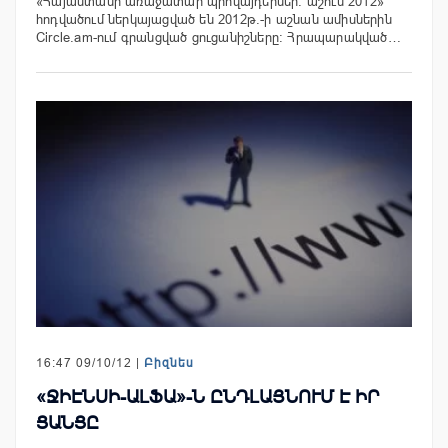
«Հայաստանի առաջատար պրովայդերներ. աշուն 2012»
հոդվածում ներկայացված են 2012թ.-ի աշնան ամիսներին
Circle.am-ում գրանցված ցուցանիշները: Հրապարակված…
16:47 09/10/12 |
Բիզնես
«ՋԻԷՆՍԻ-ԱԼՖԱ»-Ն ԸՆԴԼԱՅՆՈՒՄ Է ԻՐ
ՑԱՆՑԸ