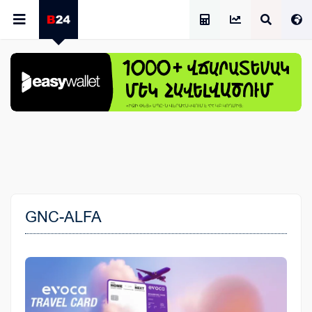
Աշխատավարձի Հաշվիչ
GNC-ALFA