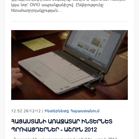
կգա նոր՝ OVIO ապրանքանիշով: Ընկերությունը
հեռահաղորդակցության…
12:52 26/12/12 |
Ինտերնետը Հայաստանում
ՀԱՅԱՍՏԱՆԻ ԱՌԱՋԱՏԱՐ ԻՆՏԵՐՆԵՏ
ՊՐՈՎԱՅԴԵՐՆԵՐ - ԱՇՈՒՆ 2012