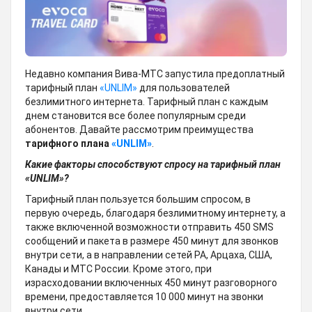
Недавно компания Вива-МТС запустила предоплатный
тарифный план
«UNLIM»
для пользователей
безлимитного интернета. Тарифный план с каждым
днем становится все более популярным среди
абонентов. Давайте рассмотрим преимущества
тарифного плана
«UNLIM»
.
Какие факторы способствуют спросу на тарифный план
«UNLIM»?
Тарифный план пользуется большим спросом, в
первую очередь, благодаря безлимитному интернету,
а
также включенной возможности отправить 450 SMS
сообщений и пакета в размере 450 минут для звонков
внутри сети, а в направлении сетей РА, Арцаха, США,
Канады и МТС России. Кроме этого, при
израсходовании включенных 450 минут разговорного
времени, предоставляется 10 000 минут на звонки
внутри сети.