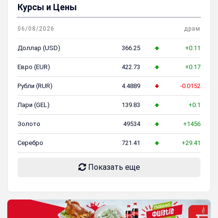
Курсы и Цены
06/08/2026
драм
Доллар (USD)
366.25
+0.11
Евро (EUR)
422.73
+0.17
Рубли (RUR)
4.4889
-0.0152
Лари (GEL)
139.83
+0.1
Золото
49534
+1456
Серебро
721.41
+29.41
Показать еще