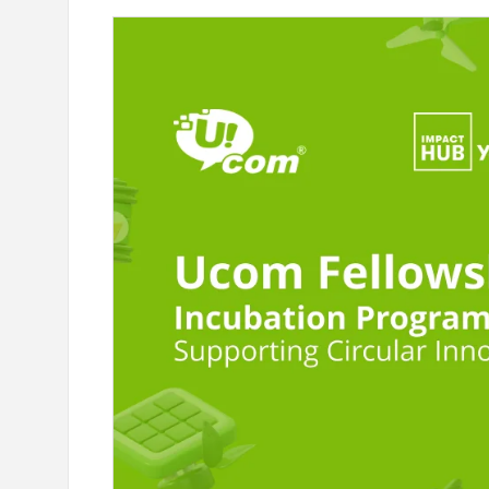
ите данные карты»:
При поддержке Ucom предст
дает о мошенничестве
образовательная игра «Запо
отелей
животных»