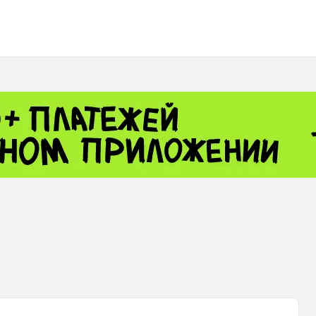
 - 13791.00
-0.12
8.00
+2.50
+1.43
- 1.1558
+0.32
 - 1.3488
+0.30
8
NASDAQ - 26690.62
+1.30
TOPIX - 4074.93
+0.47
0.54
SSEC - 3940.04
+1.02
CAC40 - 8714.93
+0.17
 - 492.1
-0.98
VER - 726.78
+5.37