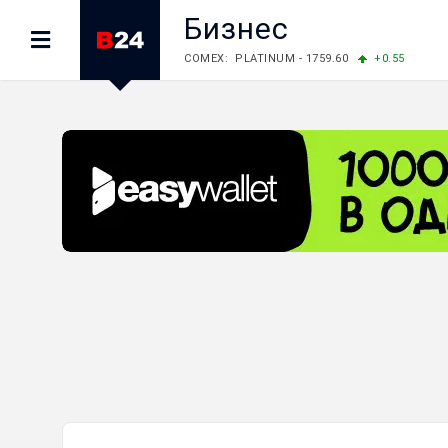
Бизнес
COMEX: PLATINUM - 1759.60
+0.55
LME: ALUMINIUM - 3184.00
-0.27
COPPER
LME: NICKEL - 17249.00
+0.09
TIN - 5526
LME: LEAD - 1877.50
-1.00
ZINC - 3643.00
FOREX: USD/JPY - 157.76
-0.39
EUR/GBP 
FOREX: EUR/USD - 1.1558
+0.32
GBP/USD
STOCKS RUS: RTSI - 874.64
-1.12
STOCKS US: DOW JONES - 54036.93
+0.2
STOCKS US: S&P 500 - 7757.64
+0.62
STOCKS JAPAN: NIKKEI - 65606.71
-0.12
STOCKS CHINA: HANG SENG - 25668.03
+
STOCKS EUR: FTSE100 - 10901.09
+0.31
STOCKS EUR: DAX - 26319.45
+0.69
07/08/2026 CBA: USD - 366.17
-0.08
GBP
07/08/2026 CBA: EURO - 422.12
-0.61
07/08/2026 CBA: GOLD - 50244
+710
SIL