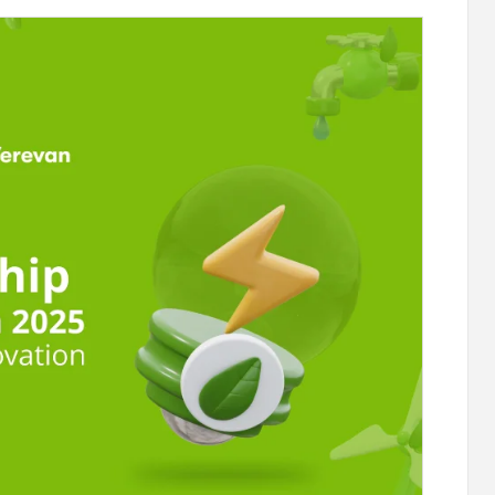
авлена
Moody’s изменило прогноз по рейтингам
минай
IDBank на позитивный