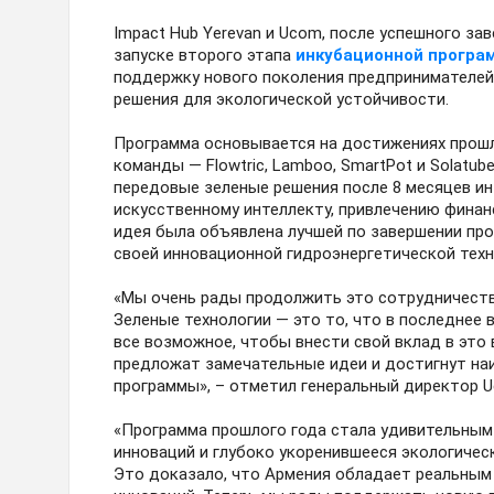
Impact Hub Yerevan и Ucom, после успешного за
запуске второго этапа
инкубационной програ
поддержку нового поколения предпринимателей
решения для экологической устойчивости.
Программа основывается на достижениях прошл
команды — Flowtric, Lamboo, SmartPot и Solatu
передовые зеленые решения после 8 месяцев и
искусственному интеллекту, привлечению финанс
идея была объявлена лучшей по завершении про
своей инновационной гидроэнергетической техн
«Мы очень рады продолжить это сотрудничеств
Зеленые технологии — это то, что в последнее 
все возможное, чтобы внести свой вклад в это 
предложат замечательные идеи и достигнут наи
программы», – отметил генеральный директор
«Программа прошлого года стала удивительным
инноваций и глубоко укоренившееся экологиче
Это доказало, что Армения обладает реальным