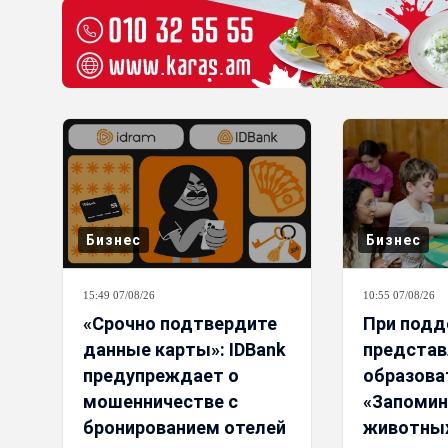
Бизнес
Бизнес
15:49 07/08/26
10:55 07/08/26
«Срочно подтвердите
При подд
данные карты»: IDBank
представ
предупреждает о
образова
мошенничестве с
«Запомин
бронированием отелей
животны