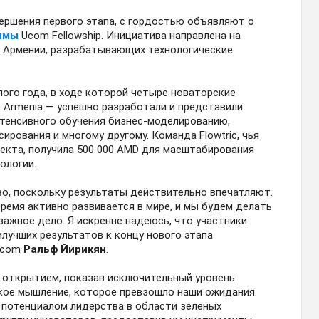
вершения первого этапа, с гордостью объявляют о
ммы
Ucom Fellowship. Инициатива направлена на
 Армении, разрабатывающих технологические
ого года, в ходе которой четыре новаторские
be Armenia — успешно разработали и представили
нтенсивного обучения бизнес-моделированию,
ирования и многому другому. Команда Flowtric, чья
екта, получила 500 000 AMD для масштабирования
ологии.
о, поскольку результаты действительно впечатляют.
время активно развивается в мире, и мы будем делать
важное дело. Я искренне надеюсь, что участники
лучших результатов к концу нового этапа
 Ucom
Ральф Йирикян
.
 открытием, показав исключительный уровень
ское мышление, которое превзошло наши ожидания.
 потенциалом лидерства в области зеленых