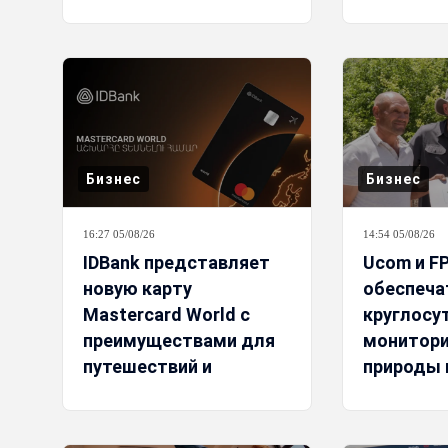
Бизнес
Бизнес
16:27 05/08/26
14:54 05/08/26
IDBank представляет
Ucom и F
новую карту
обеспеча
Mastercard World с
круглосу
преимуществами для
монитори
путешествий и
природы 
специальной акцией
помощью
энергии