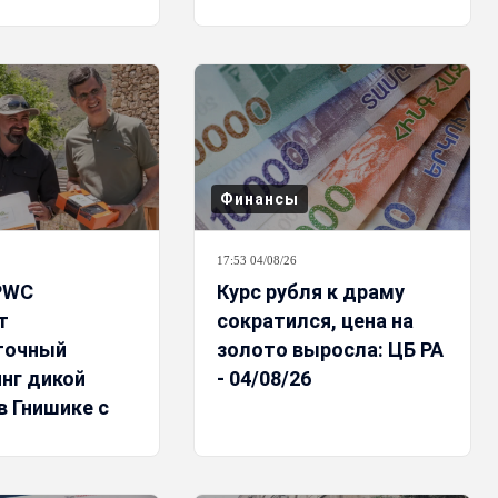
Финансы
17:53 04/08/26
PWC
Курс рубля к драму
т
сократился, цена на
точный
золото выросла: ЦБ РА
нг дикой
- 04/08/26
в Гнишике с
 солнечной