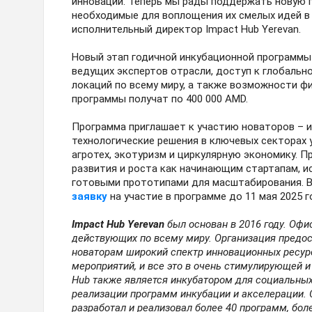
инноваций. Теперь мы рады поддержать новую г
необходимые для воплощения их смелых идей в 
исполнительный директор Impact Hub Yerevan.
Новый этап годичной инкубационной программы
ведущих экспертов отрасли, доступ к глобальн
локаций по всему миру, а также возможности ф
программы получат по 400 000 AMD.
Программа приглашает к участию новаторов – 
технологические решения в ключевых секторах у
агротех, экотуризм и циркулярную экономику. 
развития и роста как начинающим стартапам, 
готовыми прототипами для масштабирования. 
заявку
на участие в программе до 11 мая 2025 г
Impact
Hub
Yerevan
был основан в 2016 году. Офи
действующих по всему миру. Организация предо
новаторам широкий спектр инновационных ресур
мероприятий, и все это в очень стимулирующей 
Hub также является инкубатором для социальных
реализации программ инкубации и акселерации. 
разработал и реализовал более 40 программ, бол