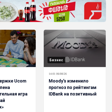
Бизнес
14:01 06/08/26
ержке Ucom
Moody’s изменило
лена
прогноз по рейтингам
тельная игра
IDBank на позитивный
ай
х»