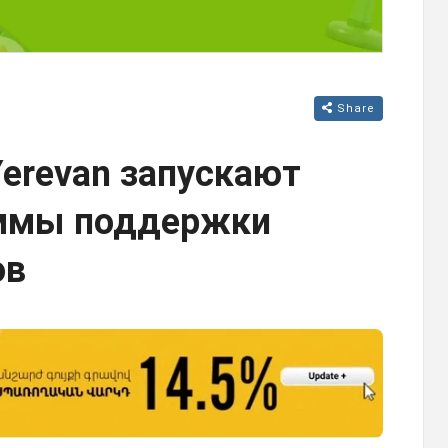
Share
Yerevan запускают
аммы поддержки
ов