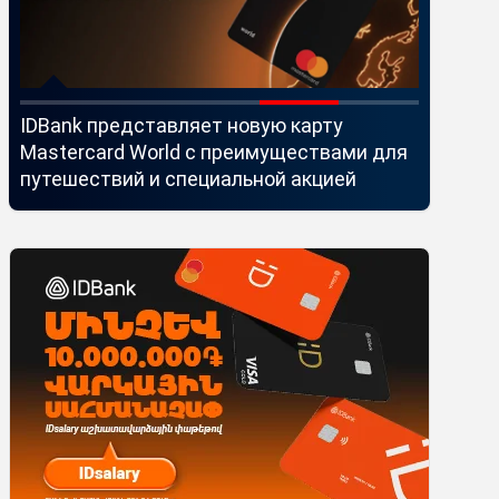
IDBank представляет новую карту
Ucom и 
Mastercard World с преимуществами для
монитор
путешествий и специальной акцией
помощью