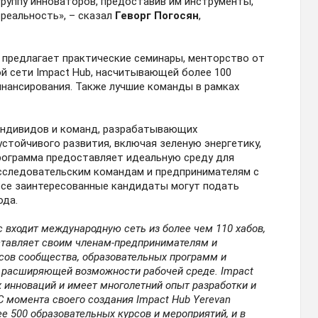
руппу инноваторов, предоставив им инструменты,
реальность», – сказал
Геворг Погосян
,
 предлагает практические семинары, менторство от
ой сети Impact Hub, насчитывающей более 100
инансирования. Также лучшие команды в рамках
индивидов и команд, разрабатывающих
стойчивого развития, включая зеленую энергетику,
Программа предоставляет идеальную среду для
исследовательским командам и предпринимателям с
Все заинтересованные кандидаты могут подать
ода.
с входит международную сеть из более чем 110 хабов,
ставляет своим членам-предпринимателям и
сов сообщества, образовательных программ и
и расширяющей возможности рабочей среде. Impact
 инноваций и имеет многолетний опыт разработки и
С момента своего создания Impact Hub Yerevan
ее 500 образовательных курсов и мероприятий, и в