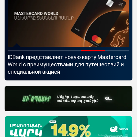
IDBank представляет новую карту Mastercard
Uc
World с преимуществами для путешествий и
мо
специальной акцией
по