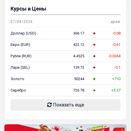
Курсы и Цены
07/08/2026
драм
Доллар (USD)
366.17
-0.08
Евро (EUR)
422.12
-0.61
Рубли (RUR)
4.4525
-0.0364
Лари (GEL)
139.73
-0.1
Золото
50244
+710
Серебро
726.78
+5.37
Показать еще