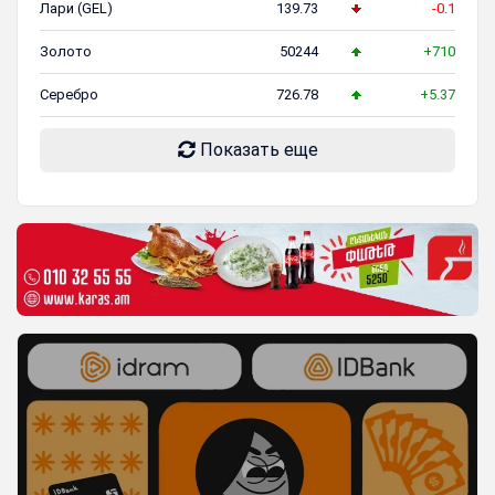
Лари (GEL)
139.73
-0.1
Золото
50244
+710
Серебро
726.78
+5.37
Показать еще