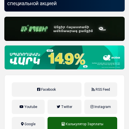
специальной акцией
по
Facebook
RSS Feed
Youtube
Twitter
Instagram
Google
Калькулятор Зарплаты