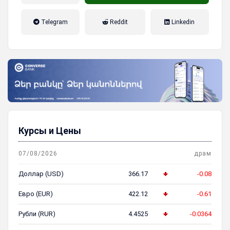
налог на прибыль, накопительная
Telegram
Reddit
Linkedin
пенсионная система
Курсы и Цены
07/08/2026
драм
Доллар (USD)
366.17
-0.08
Евро (EUR)
422.12
-0.61
Рубли (RUR)
4.4525
-0.0364