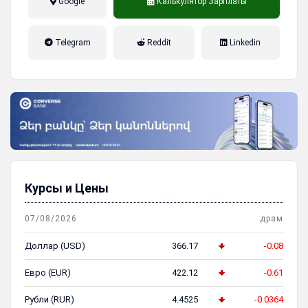
Google
Калькулятор Зарплаты
налог на прибыль, накопительная
Telegram
Reddit
Linkedin
пенсионная система
Курсы и Цены
07/08/2026
драм
Доллар (USD)
366.17
-0.08
Евро (EUR)
422.12
-0.61
Рубли (RUR)
4.4525
-0.0364