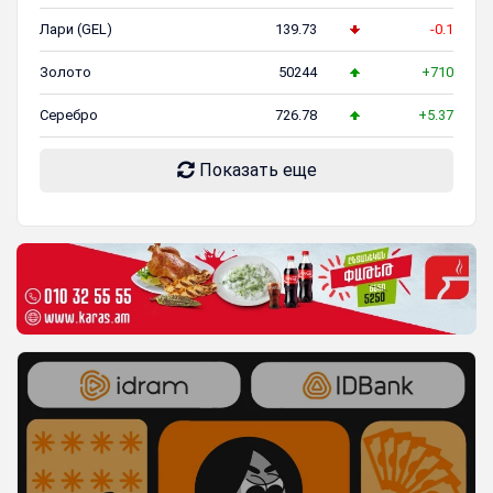
Лари (GEL)
139.73
-0.1
Золото
50244
+710
Серебро
726.78
+5.37
Показать еще