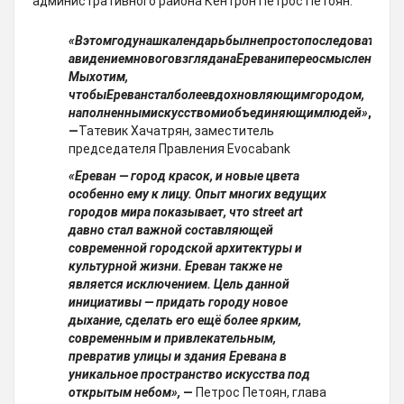
административного района Кентрон Петрос Петоян.
«
В
этом
году
наш
календарь
был
не
просто
последовательн
а
видением
нового
взгляда
на
Ереван
и
переосмысления
об
Мы
хотим
,
чтобы
Ереван
стал
более
вдохновляющим
городом
,
наполненным
искусством
и
объединяющим
людей
»
,
—
Татевик Хачатрян, заместитель
председателя Правления Evocabank
«
Ереван
—
город
красок
,
и
новые
цвета
особенно
ему
к
лицу
.
Опыт
многих
ведущих
городов
мира
показывает
,
что
street art
давно
стал
важной
составляющей
современной
городской
архитектуры
и
культурной
жизни
.
Ереван
также
не
является
исключением
.
Цель
данной
инициативы
—
придать
городу
новое
дыхание
,
сделать
его
ещё
более
ярким
,
современным
и
привлекательным
,
превратив
улицы
и
здания
Еревана
в
уникальное
пространство
искусства
под
открытым
небом»
,
—
Петрос Петоян, глава