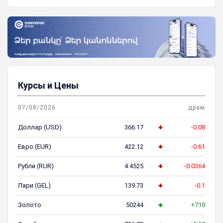
Курсы и Цены
07/08/2026
драм
Доллар (USD)
366.17
-0.08
Евро (EUR)
422.12
-0.61
Рубли (RUR)
4.4525
-0.0364
Лари (GEL)
139.73
-0.1
Золото
50244
+710