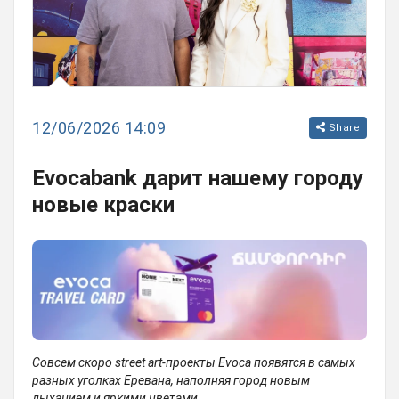
12/06/2026 14:09
Share
Evocabank дарит нашему городу
новые краски
Совсем
скоро
street art-
проекты
Evoca
появятся
в
самых
разных
уголках
Еревана
,
наполняя
город
новым
дыханием
и
яркими
цветами
.