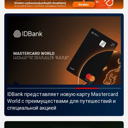
IDBank представляет новую карту Mastercard
Uc
World с преимуществами для путешествий и
мо
специальной акцией
по