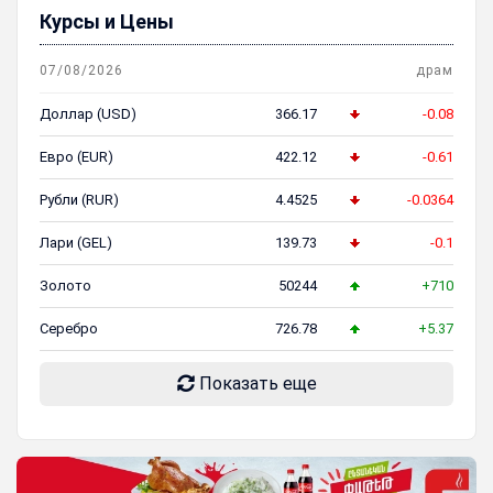
Курсы и Цены
07/08/2026
драм
Доллар (USD)
366.17
-0.08
Евро (EUR)
422.12
-0.61
Рубли (RUR)
4.4525
-0.0364
Лари (GEL)
139.73
-0.1
Золото
50244
+710
Серебро
726.78
+5.37
Показать еще