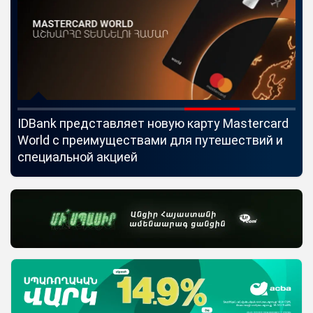
IDBank представляет новую карту Mastercard
Uc
World с преимуществами для путешествий и
мо
специальной акцией
по