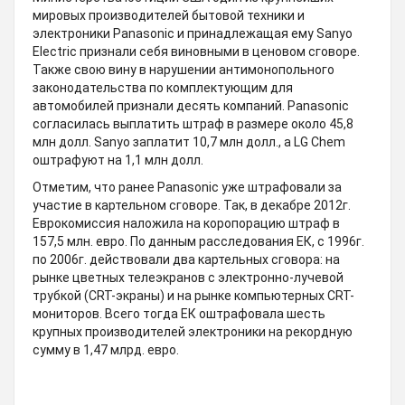
мировых производителей бытовой техники и
электроники Panasonic и принадлежащая ему Sanyo
Electric признали себя виновными в ценовом сговоре.
Также свою вину в нарушении антимонопольного
законодательства по комплектующим для
автомобилей признали десять компаний. Panasonic
согласилась выплатить штраф в размере около 45,8
млн долл. Sanyo заплатит 10,7 млн долл., а LG Chem
оштрафуют на 1,1 млн долл.
Отметим, что ранее Panasonic уже штрафовали за
участие в картельном сговоре. Так, в декабре 2012г.
Еврокомиссия наложила на коропорацию штраф в
157,5 млн. евро. По данным расследования ЕК, с 1996г.
по 2006г. действовали два картельных сговора: на
рынке цветных телеэкранов с электронно-лучевой
трубкой (CRT-экраны) и на рынке компьютерных CRT-
мониторов. Всего тогда ЕК оштрафовала шесть
крупных производителей электроники на рекордную
сумму в 1,47 млрд. евро.