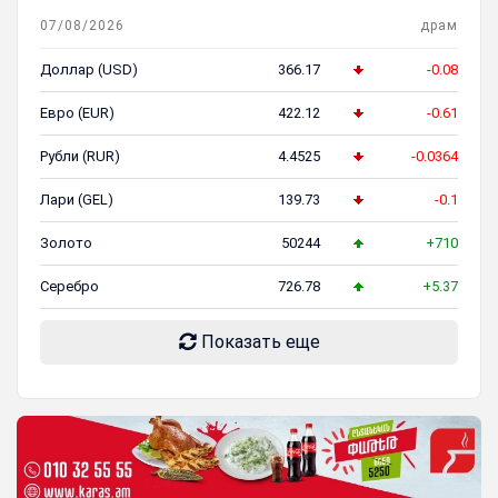
07/08/2026
драм
Доллар (USD)
366.17
-0.08
Евро (EUR)
422.12
-0.61
Рубли (RUR)
4.4525
-0.0364
Лари (GEL)
139.73
-0.1
Золото
50244
+710
Серебро
726.78
+5.37
Показать еще