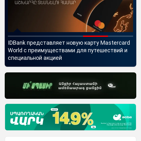
IDBank представляет новую карту Mastercard
Uc
World с преимуществами для путешествий и
мо
специальной акцией
по