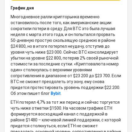
График дня
Многодневное ралли крипторынка временно
остановилось после того, как американские акции
сократили потери в среду. Для BTC это была лучшая
неделя с марта этого года, и он попытался прорвать
50-дневную простую скользящую среднюю в районе
$24 800, но в итоге потерпел неудачу, отступив до
уровня чуть ниже $23 000. Сейчас BTC консолидирует
убытки на уровне $22 800, потеряв 2% своей рыночной
стоимости за последние сутки. «Криптовалюта номер
один» столкнулась с верхними уровнями
сопротивления в диапазоне от $23 200 до $23 700. Если
BTC не сможет преодолеть эту зону, ему снова
придется протестировать уровень поддержки $22 200.
Об этом пишет блог
Bybit
.
ETH потерял 4,7% за тот же период и сейчас торгуется
чуть ниже отметки $1500. На часовом графике ETH
формируется восходящий канал с поддержкой в
районе $1480 – ключевой линией поддержки, с которой
придется столкнуться, если ETH не сможет
преодолеть основной уровень сопротивления в районе