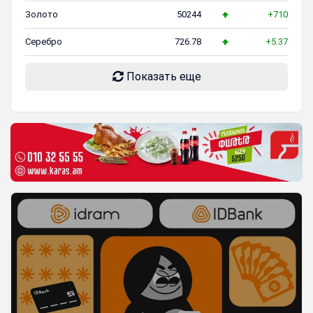
Золото
50244
+710
Серебро
726.78
+5.37
Показать еще