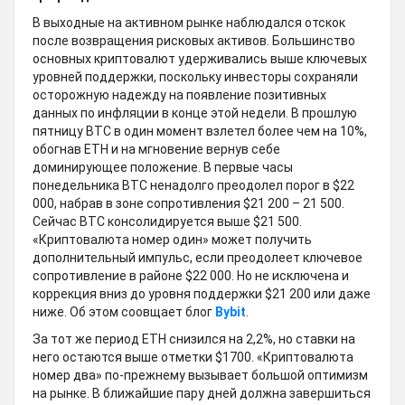
В выходные на активном рынке наблюдался отскок
после возвращения рисковых активов. Большинство
основных криптовалют удерживались выше ключевых
уровней поддержки, поскольку инвесторы сохраняли
осторожную надежду на появление позитивных
данных по инфляции в конце этой недели. В прошлую
пятницу BTC в один момент взлетел более чем на 10%,
обогнав ETH и на мгновение вернув себе
доминирующее положение. В первые часы
понедельника BTC ненадолго преодолел порог в $22
000, набрав в зоне сопротивления $21 200 – 21 500.
Сейчас BTC консолидируется выше $21 500.
«Криптовалюта номер один» может получить
дополнительный импульс, если преодолеет ключевое
сопротивление в районе $22 000. Но не исключена и
коррекция вниз до уровня поддержки $21 200 или даже
ниже. Об этом соовщает блог
Bybit
.
За тот же период ETH снизился на 2,2%, но ставки на
него остаются выше отметки $1700. «Криптовалюта
номер два» по-прежнему вызывает большой оптимизм
на рынке. В ближайшие пару дней должна завершиться