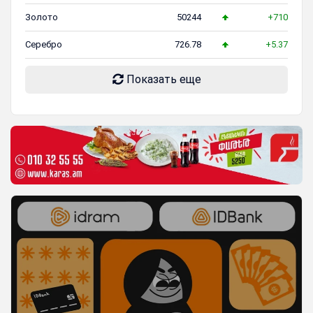
Золото
50244
+710
Серебро
726.78
+5.37
Показать еще