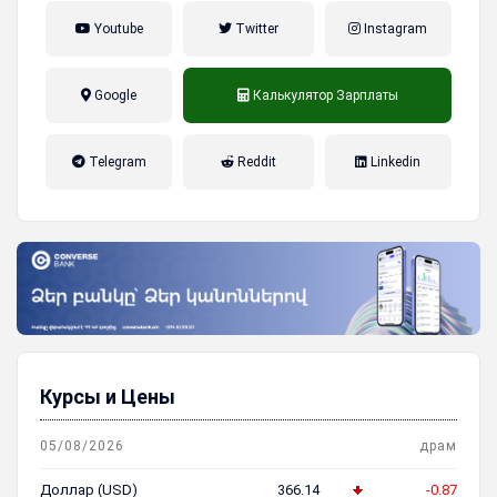
Youtube
Twitter
Instagram
Google
Калькулятор Зарплаты
налог на прибыль, накопительная
Telegram
Reddit
Linkedin
пенсионная система
Курсы и Цены
05/08/2026
драм
Доллар (USD)
366.14
-0.87