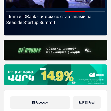
ый
Idram и IDBank - рядом со стартапами на
«Б
ей
Seaside Startup Summit
пр
Facebook
RSS Feed