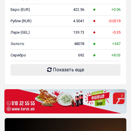
Евро (EUR)
422.56
+0.06
Рубли (RUR)
4.5041
-0.0219
Лари (GEL)
139.73
-0.35
Золото
48078
+547
Серебро
692
+8.03
Показать еще