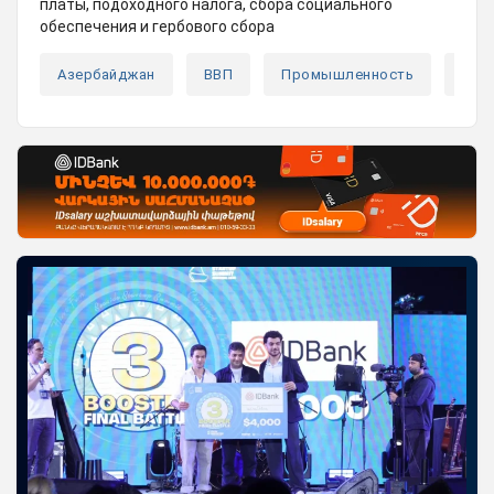
платы, подоходного налога, сбора социального
обеспечения и гербового сбора
Азербайджан
ВВП
Промышленность
Рыб