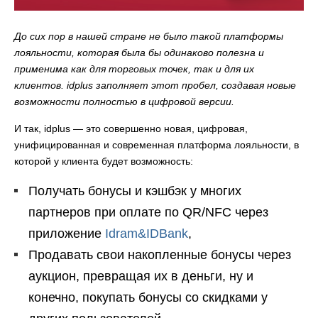
До сих пор в нашей стране не было такой платформы
лояльности, которая была бы одинаково полезна и
применима как для торговых точек, так и для их
клиентов. idplus заполняет этот пробел, создавая новые
возможности полностью в цифровой версии.
И так, idplus — это совершенно новая, цифровая,
унифицированная и современная платформа лояльности, в
которой у клиента будет возможность:
Получать бонусы и кэшбэк у многих
партнеров при оплате по QR/NFC через
приложение
Idram&IDBank
,
Продавать свои накопленные бонусы через
аукцион, превращая их в деньги, ну и
конечно, покупать бонусы со скидками у