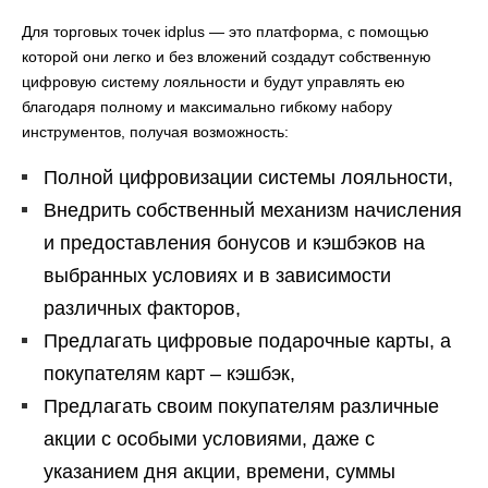
Для торговых точек idplus — это платформа, с помощью
которой они легко и без вложений создадут собственную
цифровую систему лояльности и будут управлять ею
благодаря полному и максимально гибкому набору
инструментов, получая возможность:
Полной цифровизации системы лояльности,
Внедрить собственный механизм начисления
и предоставления бонусов и кэшбэков на
выбранных условиях и в зависимости
различных факторов,
Предлагать цифровые подарочные карты, a
покупателям карт – кэшбэк,
Предлагать своим покупателям различные
акции с особыми условиями, даже с
указанием дня акции, времени, суммы