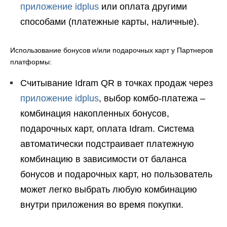
приложение idplus
или оплата другими
способами (платежные карты, наличные).
Использование бонусов и/или подарочных карт у Партнеров
платформы:
Считывание Idram QR в точках продаж через
приложение idplus
, выбор комбо-платежа –
комбинация накопленных бонусов,
подарочных карт, оплата Idram. Система
автоматически подстраивает платежную
комбинацию в зависимости от баланса
бонусов и подарочных карт, но пользователь
может легко выбрать любую комбинацию
внутри приложения во время покупки.