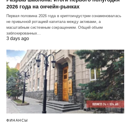
2026 года на ончейн-рынках
Первая половина 2026 года в криптоиндустрии ознаменовалась
не привычной ротацией капитала между активами, а
масштабным системным сокращением. Общий объем
заблокированных…
3 days ago
ФИНАНСЫ