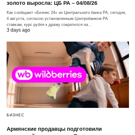
золото выросла: ЦБ РА – 04/08/26
Как сообщают «Бизнес 24» из Центрального банка РА, сегодня,
4 августа, согласно установленным Центробанком РА
ставкам, курс рубля к драму сократился на…
3 days ago
БИЗНЕС
Армянские продавцы подготовили