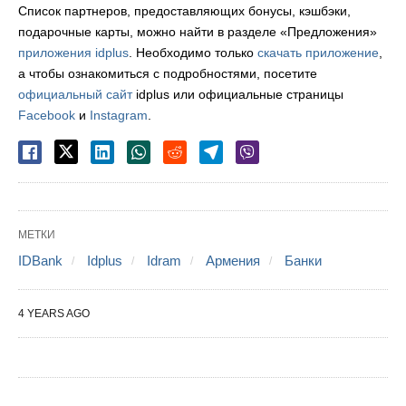
Список партнеров, предоставляющих бонусы, кэшбэки,
подарочные карты, можно найти в разделе «Предложения»
приложения idplus
. Необходимо только
скачать приложение
,
а чтобы ознакомиться с подробностями, посетите
официальный сайт
idplus или официальные страницы
Facebook
и
Instagram
.
МЕТКИ
IDBank
Idplus
Idram
Армения
Банки
4 YEARS AGO