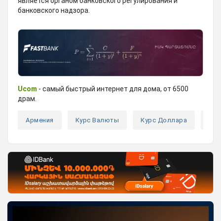
является органом банковского регулирования и
банковского надзора.
Ucom
- самый быстрый интернет для дома, от 6500
драм.
Армения
Курс Валюты
Курс Доллара
Кур