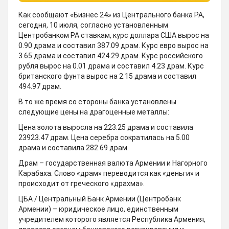
Как сообщают «Бизнес 24» из Центрального банка РА,
сегодня, 10 июля, согласно установленным
Центробанком РА ставкам, курс доллара США вырос на
0.90 драмa и составил 387.09 драм. Курс евро вырос на
3.65 драмa и составил 424.29 драм. Курс российского
рубля вырос на 0.01 драмa и составил 4.23 драм. Курс
британского фунта вырос на 2.15 драмa и составил
494.97 драм.
В то же время со стороны банка установлены
следующие цены на драгоценные металлы:
Цена золота выросла на 223.25 драмa и составила
23923.47 драм. Цена серебра сократилась на 5.00
драмa и составила 282.69 драм.
Драм – государственная валюта Армении и Нагорного
Карабаха. Слово «драм» переводится как «деньги» и
происходит от греческого «драхма».
ЦБА / Центральный Банк Армении (Центробанк
Армении) – юридическое лицо, единственным
учредителем которого является Республика Армения,