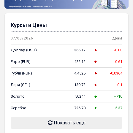
Курсы и Цены
07/08/2026
драм
Доллар (USD)
366.17
-0.08
Евро (EUR)
422.12
-0.61
Рубли (RUR)
4.4525
-0.0364
Лари (GEL)
139.73
-0.1
Золото
50244
+710
Серебро
726.78
+5.37
Показать еще