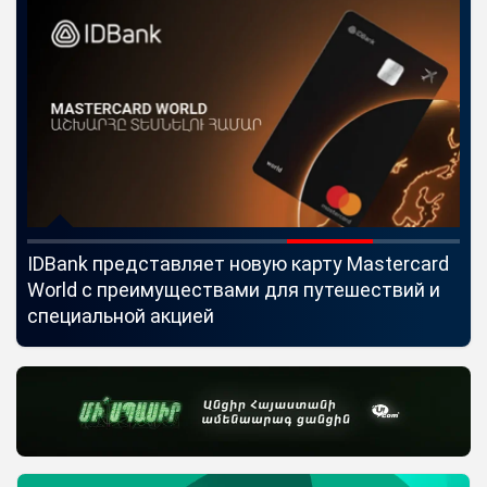
IDBank представляет новую карту Mastercard
Uc
World с преимуществами для путешествий и
мо
специальной акцией
по