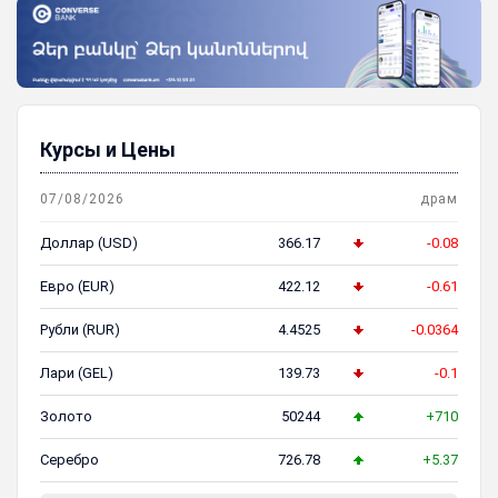
Курсы и Цены
07/08/2026
драм
Доллар (USD)
366.17
-0.08
Евро (EUR)
422.12
-0.61
Рубли (RUR)
4.4525
-0.0364
Лари (GEL)
139.73
-0.1
Золото
50244
+710
Серебро
726.78
+5.37