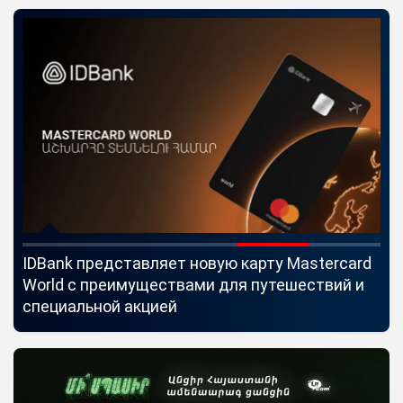
IDBank представляет новую карту Mastercard
Uc
World с преимуществами для путешествий и
мо
специальной акцией
по