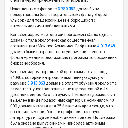
оплата через приложение Idram&IDBank.
Накопленные в феврале
3 780 052
драма были
пожертвованы благотворительному фонду «Город
улыбок» для поддержки детей, борющихся с
онкологическими заболеваниями.
Бенефициаром мартовской программы «Сила одного
драма» стала экологическая общественная
организация «Мой лес Армения». Собранные
4 017 648
драмов были направлены на увеличение лесного
фонда Армении и реализацию программ по сохранению
биоразнообразия.
Бенефициаром апрельской программы стал фонд
«4090», который направил накопленную сумму в
размере
3 913 063
драма на оплату обучения около ста
студентов, участвовавших в четырехдневной и 44-
дневной войнах. Из этой суммы 1 миллион драмов был
выделен в виде подарочных карт idplus номиналом 40
000 драмов каждая для 25 бенефициаров фонда, что
позволило им приобрести профессиональную
литературу и другие необходимые товары. Поддержка
была оказана выпускникам и наиболее активным