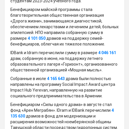
студентам 2023-2024 учебного года.
Бенефициаром майской программы стала
благотворительная общественная организация
«Дорога жизни», занимающаяся диагностикой,
обеспечением лекарствами и лечением детей, больных
эпилепсией. НПО направила собранную сумму в
размере
4 101 050
драмов на поддержку семей-
бенефициаров, облегчая их тяжелое положение.
IDBank и Idram перечислили сумму в размере
4 046 161
драм, собранную в июне, на поддержку летнего
образовательного лагеря «Горизонт», организованного
общественной организацией «Мощная мысль»․
Собранные в июле
4 165 643
драма были полностью
направлены на программу Social Impact Award центра
Impact Hub Yerevan, направленную на развитие
социального предпринимательства в Армении.
Бенефициаром «Силы одного драма» в августе стал
фонд «Арен Меграбян». IDram и IDBank перечислили
4
135 630
драмов в фонд для модернизации и
расширения возможностей ноемберянской общины
Тавушской области посредством гидропонных систем.