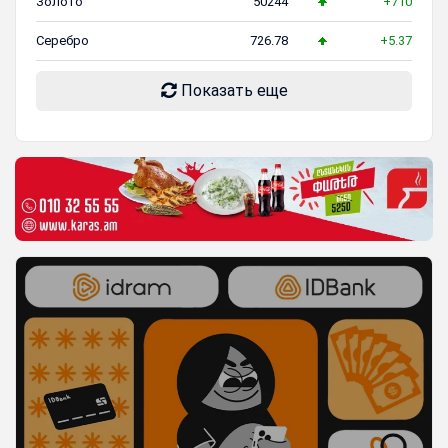
Золото
50244
+710
Серебро
726.78
+5.37
Показать еще