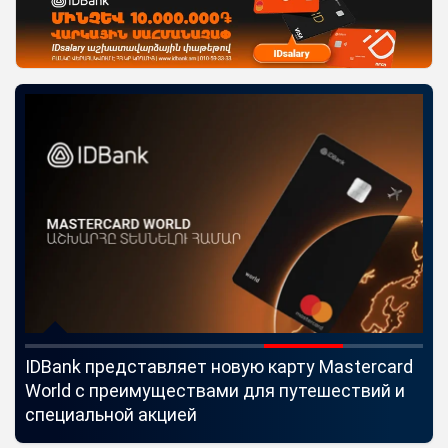
IDBank представляет новую карту Mastercard
Uc
World с преимуществами для путешествий и
мо
специальной акцией
по