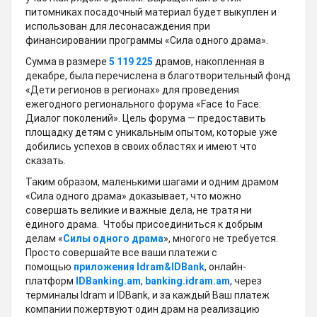
питомниках посадочный материал будет выкуплен и
использован для лесонасаждения при
финансировании программы «Сила одного драма».
Сумма в размере
5 119 225
драмов, накопленная в
декабре, была перечислена в благотворительный фонд
«Дети регионов в регионах» для проведения
ежегодного регионального форума «Face to Face:
Диалог поколений». Цель форума — предоставить
площадку детям с уникальным опытом, которые уже
добились успехов в своих областях и имеют что
сказать.
Таким образом, маленькими шагами и одним драмом
«Сила одного драма» доказывает, что можно
совершать великие и важные дела, не тратя ни
единого драма. Чтобы присоединиться к добрым
делам «
Силы одного драма
», многого не требуется.
Просто совершайте все ваши платежи с
помощью
приложения Idram&IDBank
, онлайн-
платформ
IDBanking.am
,
banking.idram.am
, через
терминалы Idram и IDBank, и за каждый Ваш платеж
компании пожертвуют один драм на реализацию