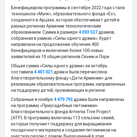
Бенефициаром программы в сентябре 2022 года стала
техношкола «Мунк», образовательного фонда «Ес»,
созданного в Арцахе, которая обеспечивает детей в
разных регионах Армении технологическим
образованием. Сумма в размере
4 093 527
драмов,
собранная в рамках «Силы одного драма», будет
направлена на продолжение обучения 400
бенефициаров и включение более 100 новых
заявителей из 10 общин регионов Сюник и Лори.
Общая сумма «Силы одного драма» за октябрь
составила
4 401 021
драм и была перечислена
благотворительному фонду «Дети Армении» для
реализации образовательных программ, направленных
на поддержку детей, проживающих в регионе.
Собранные в ноябре
4 479 792
драма были направлены
на программу «Приусадебные питомники»
благотворительного фонда Armenia Tree Project
(ATP). В программу включены 113 сельских семей,
которые получают поддержку для выращивания
посадочного материала и создания питомников на
участках рядом с домом. Выращенный в этих