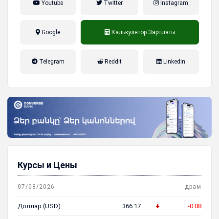
Youtube
Twitter
Instagram
Google
Калькулятор Зарплаты
налог на прибыль, накопительная
Telegram
Reddit
Linkedin
пенсионная система
Курсы и Цены
07/08/2026
драм
Доллар (USD)
366.17
-0.08