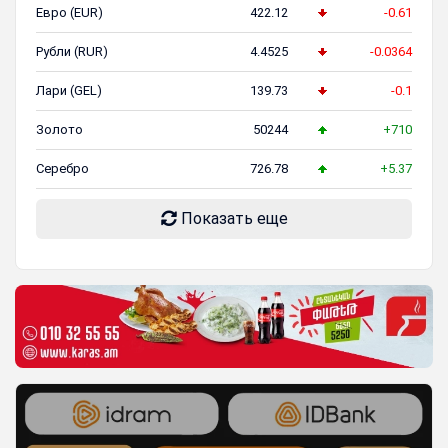
Евро (EUR)
422.12
-0.61
Рубли (RUR)
4.4525
-0.0364
Лари (GEL)
139.73
-0.1
Золото
50244
+710
Серебро
726.78
+5.37
Показать еще