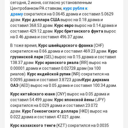
сегодня, 2 июня, согласно установленным
Центробанком РА ставкам,
курс рубля к
драму
сократился на 0.0645 драмa и составил 5.0629
драм.
Курс доллара США
вырос на 0.18 драмa и
составил 368.53 драм.
Курс евро
вырос на 0.14 драмa и
составил 429.12 драм.
Курс британского фунта
вырос
на 0.46 драмa и составил 496.37 драм.
В тоже время,
Курс швейцарского франка
(CHF)
сократился на 0.66 драмa и составил 469.23 драм.
Kурс
грузинской лари
(GEL) вырос на 0.15 драмa и составил
138.37 драм.
Курс иранского риала
(IRR) вырос на
0.00001 драмa и составил 0.02728 драм (за 100
риалов).
Курс индийской рупии
(INR) сократился на
0.0095 драмa и составил 3.8723 драм
Курс дирхама
ОАЭ
(AED) вырос на 0.05 драмa и составил 100.34 драм.
Курс китайского юаня
(CNY) вырос на 0.05 драмa и
составил 54.499 драм.
Курс японской йены
(JPY)
сократился на 0.029 драмa и составил 23.072
драм.
Курс Гонконгского доллара
(HKD) вырос на
0.022 драмa и составил 47.021 драм.
Курс казахского тенге
(KZT) сократился на 0.0035