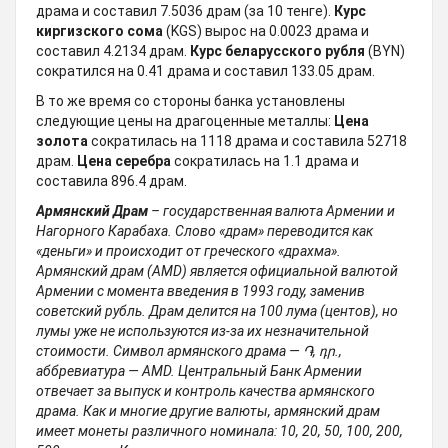
драмa и составил 7.5036 драм (за 10 тенге).
Курс
киргизского сома
(KGS) вырос на 0.0023 драмa и
составил 4.2134 драм.
Курс беларусского рубля
(BYN)
сократился на 0.41 драмa и составил 133.05 драм.
В то же время со стороны банка установлены
следующие цены на драгоценные металлы:
Цена
золота
сократилась на 1118 драмa и составила 52718
драм.
Цена серебра
сократилась на 1.1 драмa и
составила 896.4 драм.
Армянский Драм
– государственная валюта Армении и
Нагорного Карабаха. Слово «драм» переводится как
«деньги» и происходит от греческого «драхма».
Армянский драм (AMD) является официальной валютой
Армении с момента введения в 1993 году, заменив
советский рубль. Драм делится на 100 лума (центов), но
лумы уже не используются из-за их незначительной
стоимости. Символ армянского драма — ֏, դր.,
аббревиатура — AMD. Центральный Банк Армении
отвечает за выпуск и контроль качества армянского
драма. Как и многие другие валюты, армянский драм
имеет монеты различного номинала: 10, 20, 50, 100, 200,