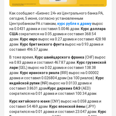
Как сообщают «Бизнес 24» из Центрального банка РА,
сегодня, 5 июня, согласно установленным
Центробанком РА ставкам,
курс рубля к драму
вырос
на 0.0431 драмa и составил 5.0046 драм.
Курс доллара
США
сократился на 0.05 драмa и составил 368.54
драм.
Курс евро
вырос на 0.27 драмa и составил 428.98
драм.
Курс британского фунта
вырос на 0.93 драмa и
составил 496.57 драм.
В тоже время,
Курс швейцарского франка
(CHF) вырос
на 0.83 драмa и составил 467.87 драм.
Kурс грузинской
лари
(GEL) вырос на 0.02 драмa и составил 138.38
драм.
Курс иранского риала
(IRR) вырос на 0.00002
драмa и составил 0.026804 драм (за 100 риалов).
Курс
индийской рупии
(INR) вырос на 0.0133 драмa и
составил 3.8631 драм
Курс дирхама ОАЭ
(AED)
сократился на 0.01 драмa и составил 100.34 драм.
Курс китайского юаня
(CNY) вырос на 0.058 драмa и
составил 54.469 драм.
Курс японской йены
(JPY)
сократился на 0.01 драмa и составил 23.047 драм.
Курс