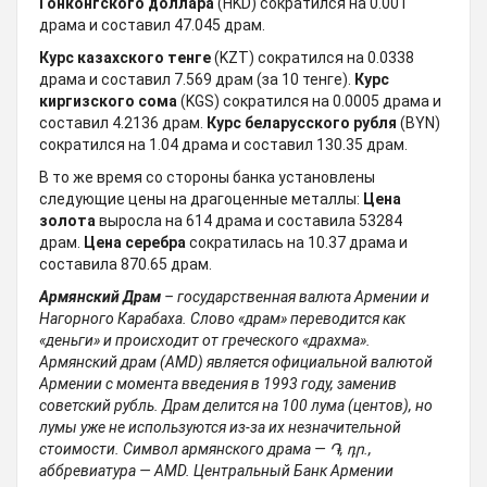
Гонконгского доллара
(HKD) сократился на 0.001
драмa и составил 47.045 драм.
Курс казахского тенге
(KZT) сократился на 0.0338
драмa и составил 7.569 драм (за 10 тенге).
Курс
киргизского сома
(KGS) сократился на 0.0005 драмa и
составил 4.2136 драм.
Курс беларусского рубля
(BYN)
сократился на 1.04 драмa и составил 130.35 драм.
В то же время со стороны банка установлены
следующие цены на драгоценные металлы:
Цена
золота
выросла на 614 драмa и составила 53284
драм.
Цена серебра
сократилась на 10.37 драмa и
составила 870.65 драм.
Армянский Драм
– государственная валюта Армении и
Нагорного Карабаха. Слово «драм» переводится как
«деньги» и происходит от греческого «драхма».
Армянский драм (AMD) является официальной валютой
Армении с момента введения в 1993 году, заменив
советский рубль. Драм делится на 100 лума (центов), но
лумы уже не используются из-за их незначительной
стоимости. Символ армянского драма — ֏, դր.,
аббревиатура — AMD. Центральный Банк Армении