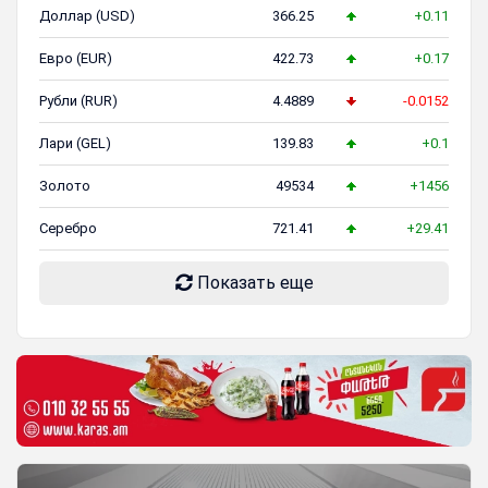
Доллар (USD)
366.25
+0.11
Евро (EUR)
422.73
+0.17
Рубли (RUR)
4.4889
-0.0152
Лари (GEL)
139.83
+0.1
Золото
49534
+1456
Серебро
721.41
+29.41
Показать еще