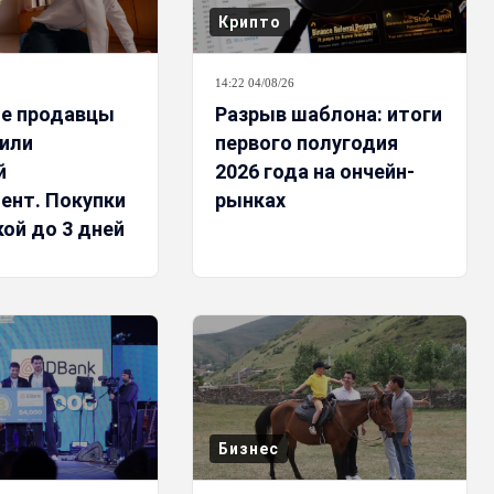
Крипто
14:22 04/08/26
е продавцы
Разрыв шаблона: итоги
или
первого полугодия
й
2026 года на ончейн-
ент. Покупки
рынках
ой до 3 дней
Бизнес