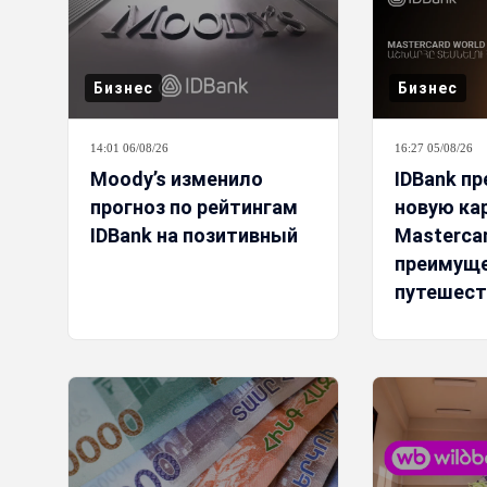
Бизнес
Бизнес
14:01 06/08/26
16:27 05/08/26
Moody’s изменило
IDBank п
прогноз по рейтингам
новую ка
IDBank на позитивный
Mastercar
преимущ
путешест
специаль