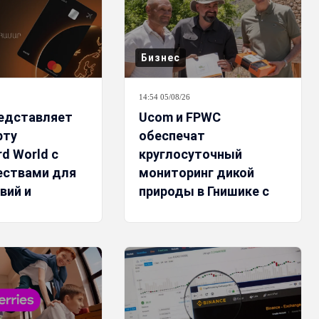
Бизнес
14:54 05/08/26
редставляет
Ucom и FPWC
рту
обеспечат
d World с
круглосуточный
ествами для
мониторинг дикой
вий и
природы в Гнишике с
ной акцией
помощью солнечной
энергии