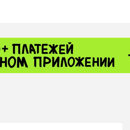
 - 13791.00
-0.12
8.00
+2.50
+1.43
 - 1.1548
+0.11
 - 1.3459
+0.04
9
NASDAQ - 26363.44
-0.83
TOPIX - 4055.85
+0.24
.49
SSEC - 3900.35
+0.57
CAC40 - 8669.30
+0.03
 - 493.08
-0.04
LVER - 721.41
+29.41