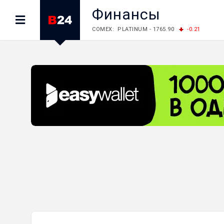
Финансы
LME: ALUMINIUM - 3184.00
-0.27
COPPER
LME: NICKEL - 17249.00
+0.09
TIN - 5526
LME: LEAD - 1877.50
-1.00
ZINC - 3643.00
FOREX: USD/JPY - 157.68
+0.12
EUR/GBP
FOREX: EUR/USD - 1.1548
+0.11
GBP/USD
STOCKS RUS: RTSI - 895.93
+1.68
STOCKS US: DOW JONES - 54349.12
+0.4
STOCKS US: S&P 500 - 7723.55
-0.17
STOCKS JAPAN: NIKKEI - 65683.26
-0.93
STOCKS CHINA: HANG SENG - 25530.28
-1
STOCKS EUR: FTSE100 - 10888.30
+0.08
STOCKS EUR: DAX - 26126.30
-0.29
06/08/2026 CBA: USD - 366.25
+0.11
GBP
06/08/2026 CBA: EURO - 422.73
+0.17
06/08/2026 CBA: GOLD - 49534
+1456
SI