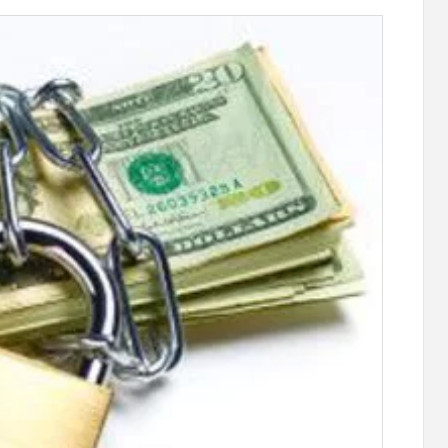
карту
Ucom и FPWC обеспечат круглосуточны
ествами для
мониторинг дикой природы в Гнишике с
акцией
помощью солнечной энергии