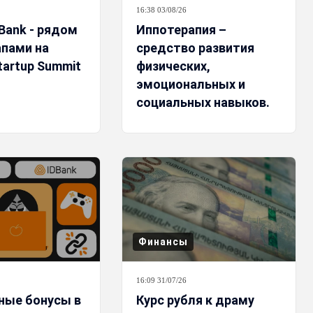
16:38 03/08/26
DBank - рядом
Иппотерапия –
апами на
средство развития
tartup Summit
физических,
эмоциональных и
социальных навыков.
Viva и «Artissimo»
продолжают вместе
писать историю успеха
Финансы
16:09 31/07/26
ные бонусы в
Курс рубля к драму