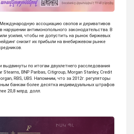
же Международную ассоциацию свопов и деривативов
t в нарушении антимонопольного законодательства. В
или усилия, чтобы не допустить на рынок биржевых
трейдинг снизит их прибыли на внебиржевом рынке
средников.
и выдвинуты по итогам двухлетнего расследования
r Stearns, BNP Paribas, Citigroup, Morgan Stanley, Credit
Morgan, RBS, UBS. Напомним, что за 2012г. регуляторы
дным банкам более десятка индивидуальных штрафов
лее 20,8 млрд. долл.