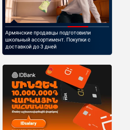
й
Армянские продавцы подготовили
Idram и 
школьный ассортимент. Покупки с
Seaside 
доставкой до 3 дней