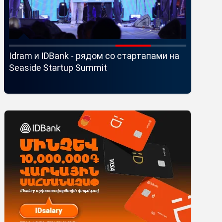
Idram и IDBank - рядом со стартапами на
«Беспла
Seaside Startup Summit
предупр
школьни