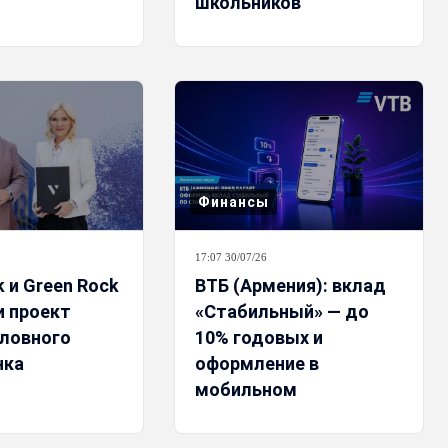
школьников
Финансы
17:07 30/07/26
 и Green Rock
ВТБ (Армения): вклад
и проект
«Стабильный» — до
оловного
10% годовых и
нка
оформление в
мобильном
приложении