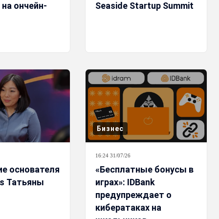
 на ончейн-
Seaside Startup Summit
Бизнес
16:24 31/07/26
е основателя
«Бесплатные бонусы в
es Татьяны
играх»: IDBank
предупреждает о
кибератаках на