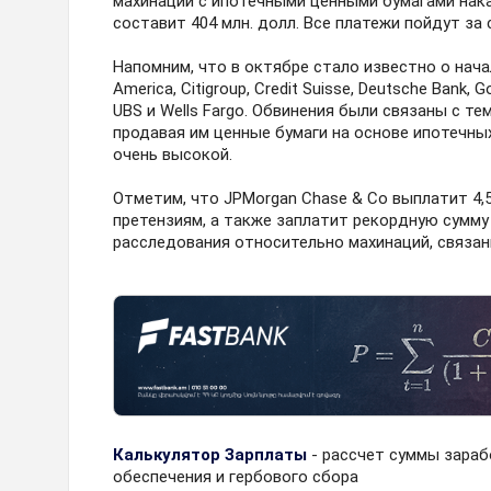
махинаций с ипотечными ценными бумагами нака
составит 404 млн. долл. Все платежи пойдут за
Напомним, что в октябре стало известно о нач
America, Citigroup, Credit Suisse, Deutsche Bank, 
UBS и Wells Fargo. Обвинения были связаны с те
продавая им ценные бумаги на основе ипотечн
очень высокой.
Отметим, что JPMorgan Chase & Co выплатит 4,
претензиям, а также заплатит рекордную сумму
расследования относительно махинаций, связан
Калькулятор Зарплаты
- рассчет суммы зараб
обеспечения и гербового сбора