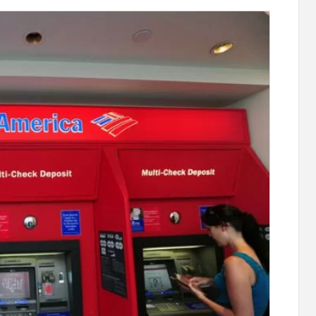
глосуточный
Армянские продавцы подготовили
 Гнишике с
школьный ассортимент. Покупки с
доставкой до 3 дней