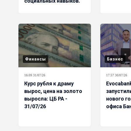
социальных навыков.
Viva и «Artissimo»
продолжают вместе
писать историю успеха
Финансы
Бизнес
16:09 31/07/26
17:57 30/07/26
Курс рубля к драму
Evocabank
вырос, цена на золото
запустил
выросла: ЦБ РА -
нового г
31/07/26
офиса Ба