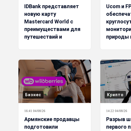
IDBank представляет
Ucom и F
новую карту
обеспеча
Mastercard World с
круглосу
преимуществами для
монитори
путешествий и
природы 
специальной акцией
помощью
энергии
Бизнес
Крипто
16:41 04/08/26
14:22 04/08/26
Армянские продавцы
Разрыв ш
подготовили
первого 