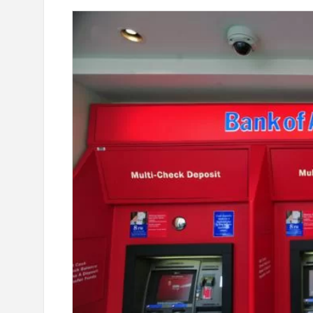
ет новую карту
Ucom и FPWC обеспечат кру
с преимуществами для
мониторинг дикой природы в
ециальной акцией
помощью солнечной энергии