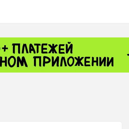
 - 13791.00
-0.12
8.00
+2.50
+1.43
- 1.1535
+0.25
 - 1.3454
+0.21
1
NASDAQ - 26584.99
+2.59
TOPIX - 4046.17
+2.13
0.24
SSEC - 3878.43
+1.47
CAC40 - 8666.63
+0.61
 - 493.12
-0.21
VER - 692
+8.03