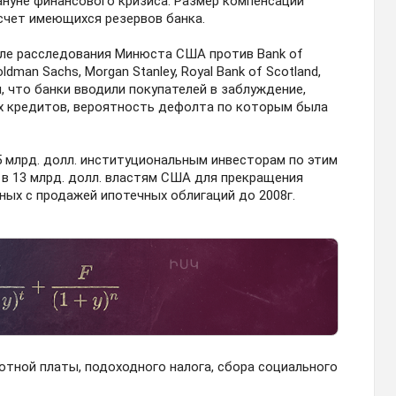
нуне финансового кризиса. Размер компенсации
 счет имеющихся резервов банка.
але расследования Минюста США против Bank of
Goldman Sachs, Morgan Stanley, Royal Bank of Scotland,
м, что банки вводили покупателей в заблуждение,
ых кредитов, вероятность дефолта по которым была
5 млрд. долл. институциональным инвесторам по этим
 в 13 млрд. долл. властям США для прекращения
ных с продажей ипотечных облигаций до 2008г.
отной платы, подоходного налога, сбора социального