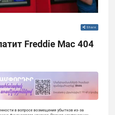
Share
латит Freddie Mac 404
ренности в вопросе возмещения убытков из-за