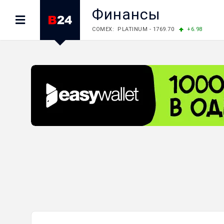
Финансы
LME: ALUMINIUM - 3184.00
-0.27
COPPER
LME: NICKEL - 17249.00
+0.09
TIN - 5526
LME: LEAD - 1877.50
-1.00
ZINC - 3643.00
FOREX: USD/JPY - 157.49
-0.06
EUR/GBP 
FOREX: EUR/USD - 1.1535
+0.25
GBP/USD
STOCKS RUS: RTSI - 881.14
-1.02
STOCKS US: DOW JONES - 54085.88
+1.7
STOCKS US: S&P 500 - 7736.52
+1.79
STOCKS JAPAN: NIKKEI - 66300.44
+3.66
STOCKS CHINA: HANG SENG - 25915.82
+
STOCKS EUR: FTSE100 - 10879.38
+0.20
STOCKS EUR: DAX - 26202.35
+0.77
05/08/2026 CBA: USD - 366.14
-0.87
GBP
05/08/2026 CBA: EURO - 422.56
+0.06
05/08/2026 CBA: GOLD - 48078
+547
SIL