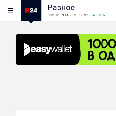
Разное
COMEX: PLATINUM - 1759.60
+0.55
LME: ALUMINIUM - 3184.00
-0.27
COPPER
LME: NICKEL - 17249.00
+0.09
TIN - 5526
LME: LEAD - 1877.50
-1.00
ZINC - 3643.00
FOREX: USD/JPY - 157.76
-0.39
EUR/GBP 
FOREX: EUR/USD - 1.1558
+0.32
GBP/USD
STOCKS RUS: RTSI - 874.64
-1.12
STOCKS US: DOW JONES - 54036.93
+0.2
STOCKS US: S&P 500 - 7757.64
+0.62
STOCKS JAPAN: NIKKEI - 65606.71
-0.12
STOCKS CHINA: HANG SENG - 25668.03
+
STOCKS EUR: FTSE100 - 10901.09
+0.31
STOCKS EUR: DAX - 26319.45
+0.69
07/08/2026 CBA: USD - 366.17
-0.08
GBP
07/08/2026 CBA: EURO - 422.12
-0.61
07/08/2026 CBA: GOLD - 50244
+710
SIL