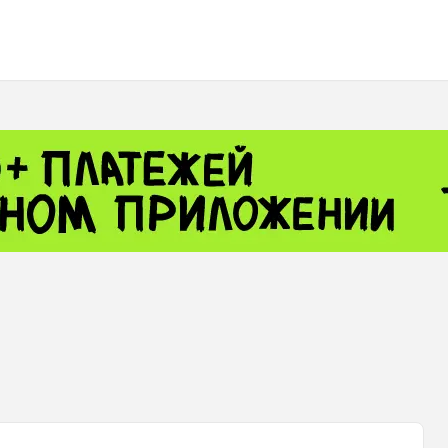
 - 13791.00
-0.12
8.00
+2.50
+1.43
- 1.1558
+0.32
 - 1.3488
+0.30
8
NASDAQ - 26690.62
+1.30
TOPIX - 4074.93
+0.47
0.54
SSEC - 3940.04
+1.02
CAC40 - 8714.93
+0.17
 - 492.1
-0.98
VER - 726.78
+5.37