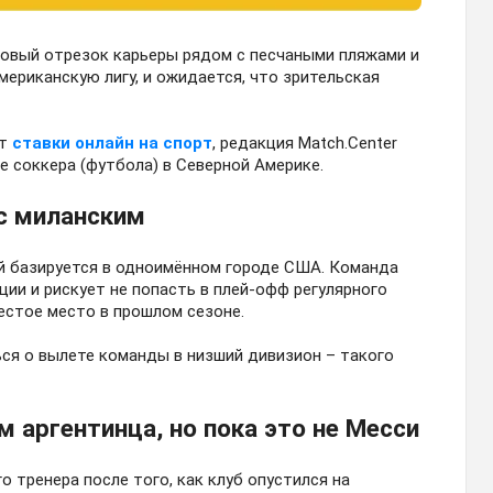
новый отрезок карьеры рядом с песчаными пляжами и
риканскую лигу, и ожидается, что зрительская
ет
ставки онлайн на спорт
, редакция Match.Center
е соккера (футбола) в Северной Америке.
 с миланским
ый базируется в одноимённом городе США. Команда
ии и рискует не попасть в плей-офф регулярного
естое место в прошлом сезоне.
ься о вылете команды в низший дивизион – такого
м аргентинца, но пока это не Месси
о тренера после того, как клуб опустился на