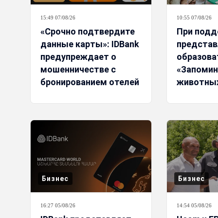
15:49 07/08/26
10:55 07/08/26
«Срочно подтвердите
При подд
данные карты»: IDBank
представ
предупреждает о
образова
мошенничестве с
«Запомин
бронированием отелей
животны
Бизнес
Бизнес
16:27 05/08/26
14:54 05/08/26