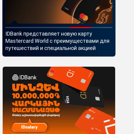
IDBank представляет новую карту
Ucom и 
Mastercard World с преимуществами для
монитор
путешествий и специальной акцией
помощью