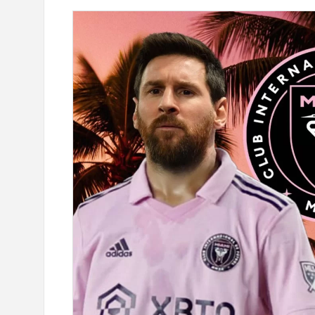
ите данные карты»:
При поддержке Ucom предст
дает о мошенничестве
образовательная игра «Запо
отелей
животных»