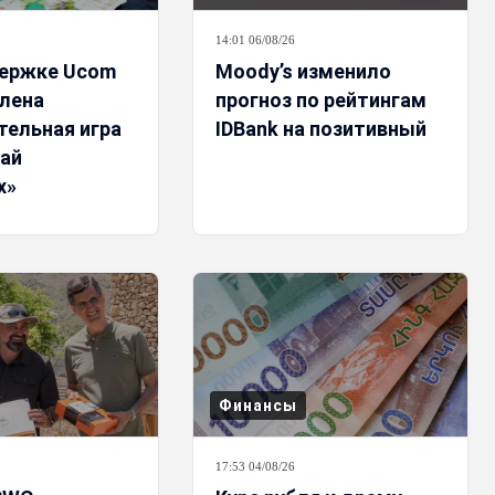
14:01 06/08/26
ержке Ucom
Moody’s изменило
лена
прогноз по рейтингам
тельная игра
IDBank на позитивный
ай
х»
Финансы
17:53 04/08/26