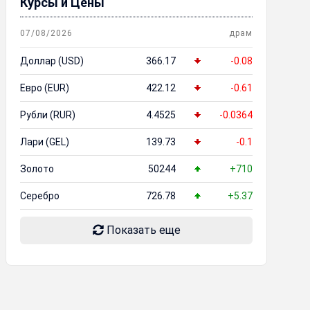
Курсы и Цены
07/08/2026
драм
Доллар (USD)
366.17
-0.08
Евро (EUR)
422.12
-0.61
Рубли (RUR)
4.4525
-0.0364
Лари (GEL)
139.73
-0.1
Золото
50244
+710
Серебро
726.78
+5.37
Показать еще