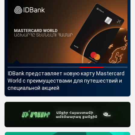
IDBank представляет новую карту Mastercard
Uc
World с преимуществами для путешествий и
мо
специальной акцией
по