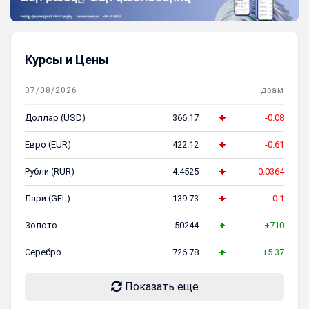
Курсы и Цены
07/08/2026
драм
Доллар (USD)
366.17
-0.08
Евро (EUR)
422.12
-0.61
Рубли (RUR)
4.4525
-0.0364
Лари (GEL)
139.73
-0.1
Золото
50244
+710
Серебро
726.78
+5.37
Показать еще