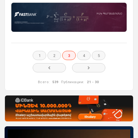
1
2
3
4
5
Всего:
539
Публикации:
21 - 30