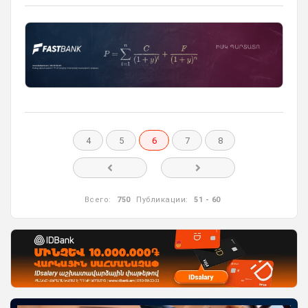
4
5
6
7
8
Всего:
750
Публикации:
51 - 60