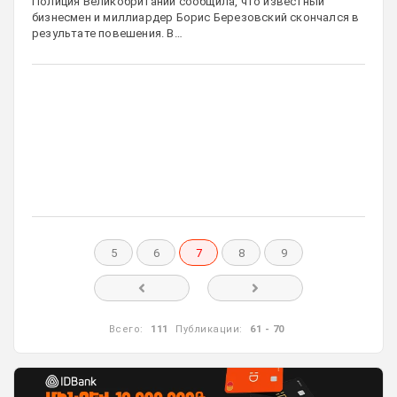
Полиция Великобритании сообщила, что известный
бизнесмен и миллиардер Борис Березовский скончался в
результате повешения. В…
5
6
7
8
9
Всего:
111
Публикации:
61 - 70