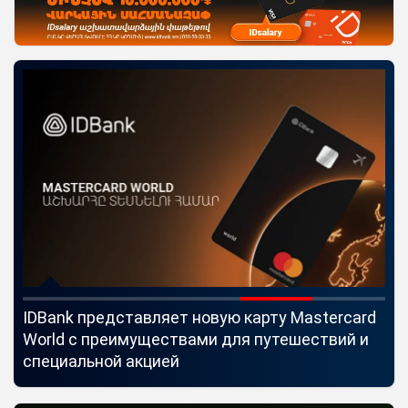
IDBank представляет новую карту Mastercard
Uc
World с преимуществами для путешествий и
мо
специальной акцией
по