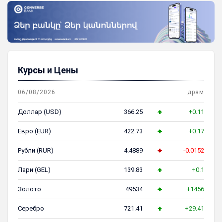
Курсы и Цены
06/08/2026
драм
Доллар (USD)
366.25
+0.11
Евро (EUR)
422.73
+0.17
Рубли (RUR)
4.4889
-0.0152
Лари (GEL)
139.83
+0.1
Золото
49534
+1456
Серебро
721.41
+29.41