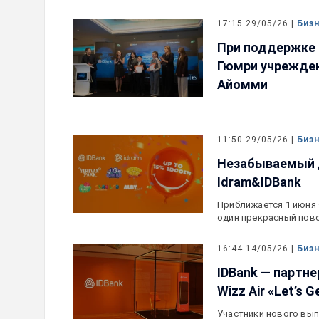
17:15 29/05/26 |
Биз
При поддержке 
Гюмри учрежден
Айомми
11:50 29/05/26 |
Биз
Незабываемый д
Idram&IDBank
Приближается 1 июня
один прекрасный пов
16:44 14/05/26 |
Биз
IDBank — партн
Wizz Air «Let’s G
Участники нового выпус