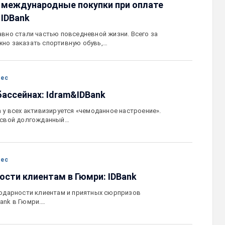
за международные покупки при оплате
 IDBank
авно стали частью повседневной жизни. Всего за
но заказать спортивную обувь,…
нес
 бассейнах: Idram&IDBank
а у всех активизируется «чемоданное настроение».
т свой долгожданный…
нес
ости клиентам в Гюмри: IDBank
годарности клиентам и приятных сюрпризов
ank в Гюмри.…