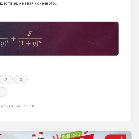
шествие, не зная конечного…
2
3
убликации:
1 - 10