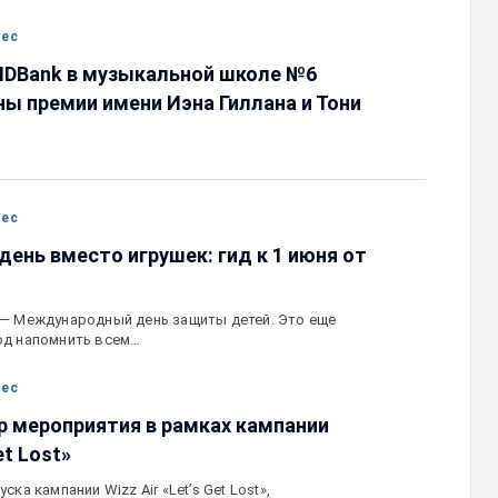
нес
IDBank в музыкальной школе №6
ы премии имени Иэна Гиллана и Тони
нес
ень вместо игрушек: гид к 1 июня от
 — Международный день защиты детей. Это еще
од напомнить всем…
нес
ер мероприятия в рамках кампании
et Lost»
ка кампании Wizz Air «Let’s Get Lost»,