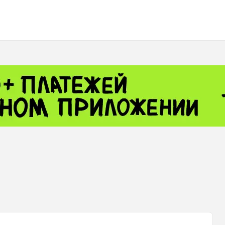
 - 13791.00
-0.12
8.00
+2.50
+1.43
 - 1.1548
+0.11
 - 1.3459
+0.04
9
NASDAQ - 26363.44
-0.83
TOPIX - 4046.17
+2.13
0.24
SSEC - 3878.43
+1.47
CAC40 - 8669.30
+0.03
 - 493.12
-0.21
VER - 692
+8.03