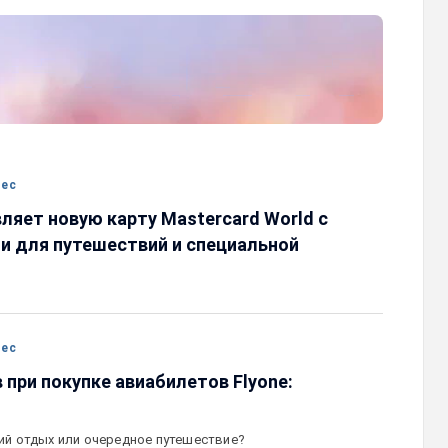
карту
Ucom и FPWC обеспечат круглосуточны
ествами для
мониторинг дикой природы в Гнишике с
акцией
помощью солнечной энергии
нес
ляет новую карту Mastercard World с
 для путешествий и специальной
нес
в при покупке авиабилетов Flyone:
ий отдых или очередное путешествие?