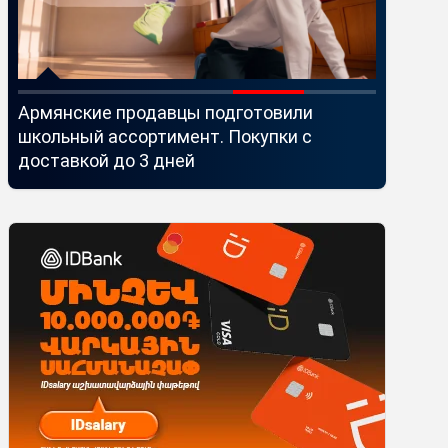
й
Армянские продавцы подготовили
Idram и 
школьный ассортимент. Покупки с
Seaside 
доставкой до 3 дней