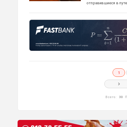
отправившиеся в путе
1
Всего:
30
П