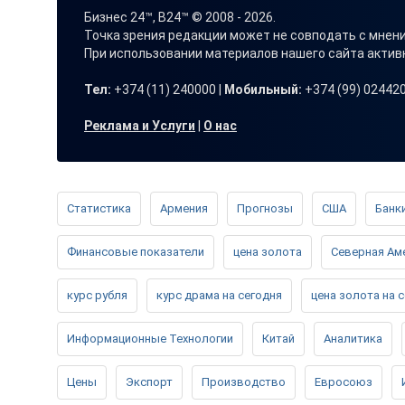
Бизнес 24™, B24™ © 2008 - 2026.
Точка зрения редакции может не совподать с мнен
При использовании материалов нашего сайта акти
Тел:
+374 (11) 240000 |
Мобильный:
+374 (99) 024420
Реклама и Услуги
|
О нас
Статистика
Армения
Прогнозы
США
Банк
Финансовые показатели
цена золота
Северная Ам
курс рубля
курс драма на сегодня
цена золота на 
Информационные Технологии
Китай
Аналитика
Цены
Экспорт
Производство
Евросоюз