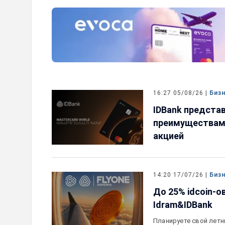
прогноз по рейтингам
IDBank представляет новую 
ный
Mastercard World с преимущ
путешествий и специальной 
16:27 05/08/26 |
Биз
IDBank представ
преимуществами
акцией
14:20 17/07/26 |
Биз
До 25% idcoin-о
Idram&IDBank
Планируете свой летн