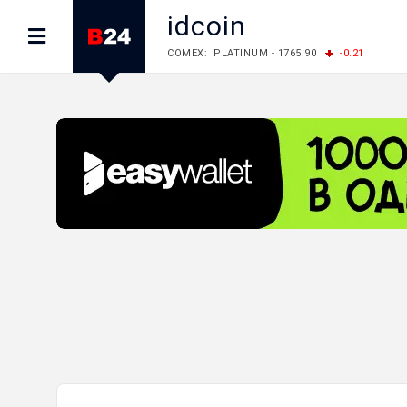
idcoin
COMEX: PLATINUM - 1765.90
-0.21
LME: ALUMINIUM - 3184.00
-0.27
COPPER
LME: NICKEL - 17249.00
+0.09
TIN - 5526
LME: LEAD - 1877.50
-1.00
ZINC - 3643.00
FOREX: USD/JPY - 157.68
+0.12
EUR/GBP
FOREX: EUR/USD - 1.1548
+0.11
GBP/USD
STOCKS RUS: RTSI - 895.93
+1.68
STOCKS US: DOW JONES - 54349.12
+0.4
STOCKS US: S&P 500 - 7723.55
-0.17
STOCKS JAPAN: NIKKEI - 66300.44
+3.66
STOCKS CHINA: HANG SENG - 25915.82
+
STOCKS EUR: FTSE100 - 10888.30
+0.08
STOCKS EUR: DAX - 26126.30
-0.29
05/08/2026 CBA: USD - 366.14
-0.87
GBP
05/08/2026 CBA: EURO - 422.56
+0.06
05/08/2026 CBA: GOLD - 48078
+547
SIL