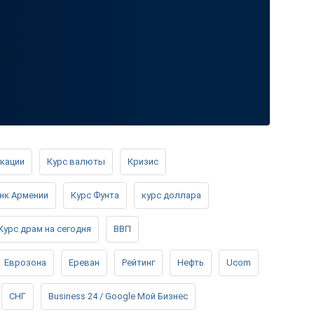
кации
Курс валюты
Кризис
нк Армении
Курс Фунта
курс доллара
Курс драм на сегодня
ВВП
Еврозона
Ереван
Рейтинг
Нефть
Ucom
СНГ
Business 24 / Google Мой Бизнес