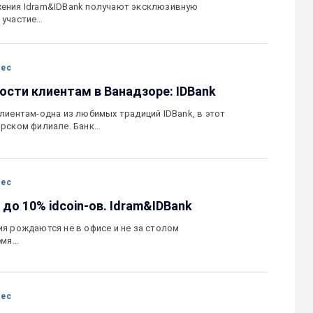
ения Idram&IDBank получают эксклюзивную
 участие…
нес
ости клиентам в Ванадзоре: IDBank
лиентам-одна из любимых традиций IDBank, в этот
орском филиале. Банк…
нес
 до 10% idcoin-ов. Idram&IDBank
я рождаются не в офисе и не за столом
емя…
нес