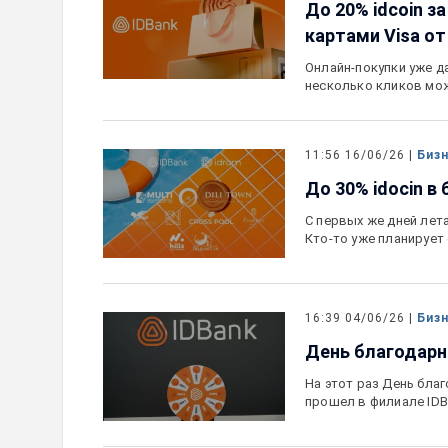
До 20% idcoin 
картами Visa от
Онлайн-покупки уже д
несколько кликов мож
11:56 16/06/26 |
Биз
До 30% idocin в
С первых же дней лет
Кто-то уже планируе
16:39 04/06/26 |
Биз
День благодарн
На этот раз День бла
прошел в филиале IDB