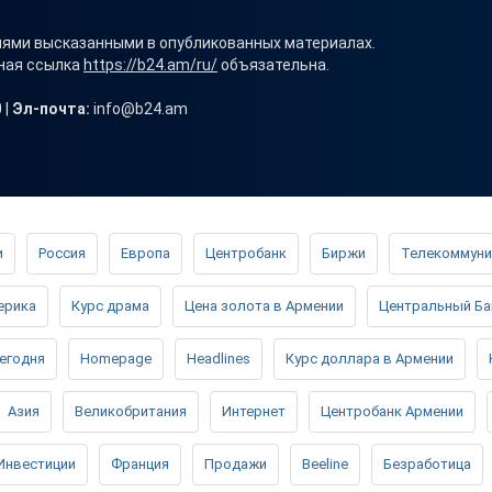
иями высказанными в опубликованных материалах.
вная ссылка
https://b24.am/ru/
объязательна.
 |
Эл-почта:
info@b24.am
и
Россия
Европа
Центробанк
Биржи
Телекоммуни
ерика
Курс драма
Цена золота в Армении
Центральный Ба
сегодня
Homepage
Headlines
Курс доллара в Армении
Азия
Великобритания
Интернет
Центробанк Армении
Инвестиции
Франция
Продажи
Beeline
Безработица