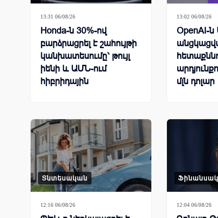
13:31 06/08/26
13:02 06/08/26
Honda-ն 30%-ով
OpenAI-ն
բարձրացրել է շահույթի
անցկացվ
կանխատեսումը՝ թույլ
հետաքննո
իենի և ԱՄՆ-ում
արդյունքո
հիբրիդային
մլն դոլար
ավտոմեքենաների
բարձր պահանջարկի
շնորհիվ
Տնտեսական
Ֆինանսա
12:16 06/08/26
12:04 06/08/26