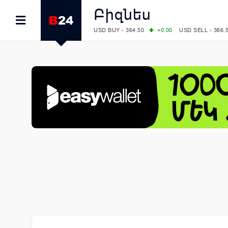
Բիզնես
USD BUY - 364.50
+0.00
USD SELL - 366.
EUR BUY - 418.00
+0.00
EUR SELL - 425.
OIL: BRENT - 79.24
+1.23
WTI - 74.92
COMEX: GOLD - 4267.00
+3.33
SILVER - 
COMEX: PLATINUM - 1765.90
-0.21
LME: ALUMINIUM - 3184.00
-0.27
COPPER
LME: NICKEL - 17249.00
+0.09
TIN - 5526
LME: LEAD - 1877.50
-1.00
ZINC - 3643.0
FOREX: USD/JPY - 157.68
+0.12
EUR/GBP
FOREX: EUR/USD - 1.1548
+0.11
GBP/USD
STOCKS RUS: RTSI - 895.93
+1.68
STOCKS US: DOW JONES - 54349.12
+0.4
STOCKS US: S&P 500 - 7723.55
-0.17
STOCKS JAPAN: NIKKEI - 66300.44
+3.66
STOCKS CHINA: HANG SENG - 25915.82
+
STOCKS EUR: FTSE100 - 10888.30
+0.08
STOCKS EUR: DAX - 26126.30
-0.29
05/08/2026 CBA: USD - 366.14
-0.87
GBP 
05/08/2026 CBA: EURO - 422.56
+0.06
05/08/2026 CBA: GOLD - 48078
+547
SIL