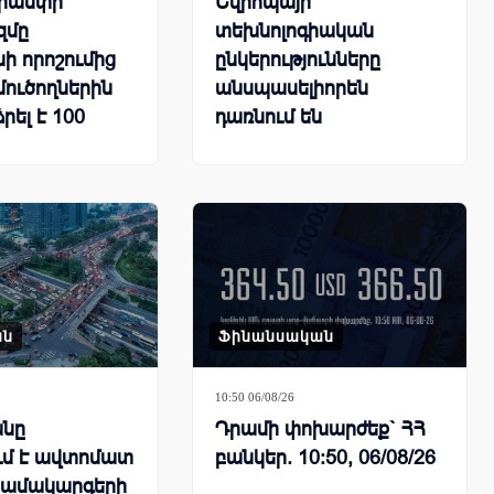
Թրամփի
Եվրոպայի
զմը
տեխնոլոգիական
 որոշումից
ընկերությունները
մուծողներին
անսպասելիորեն
րել է 100
դառնում են
դոլարի
արհեստական
ւրքեր
բանականության
գլխավոր շահառուներից
ան
Ֆինանսական
10:50 06/08/26
նը
Դրամի փոխարժեք` ՀՀ
ւմ է ավտոմատ
բանկեր. 10:50, 06/08/26
համակարգերի