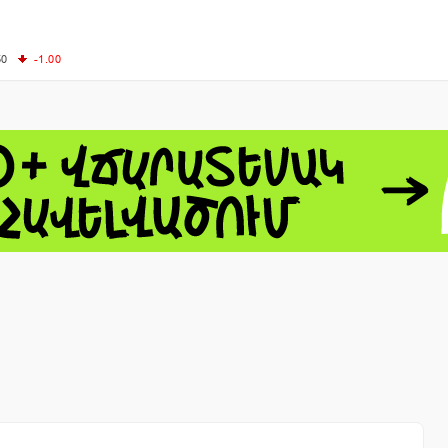
50
-1.00
00
-0.50
+0.54
62.10
+3.40
 - 13791.00
-0.12
8.00
+2.50
0
+1.43
 - 1.1548
+0.11
 - 1.3459
+0.04
9
NASDAQ - 26363.44
-0.83
TOPIX - 4046.17
+2.13
0.24
SSEC - 3878.43
+1.47
CAC40 - 8669.30
+0.03
- 493.12
-0.21
VER - 692
+8.03