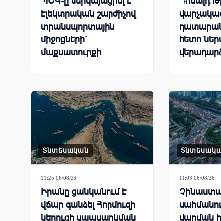
ՊԵԿ-ը ներկայացրել է
Դոնալդ 
էլեկտրական շարժիչով
վարչակա
տրանսպորտային
դատարանի
միջոցների`
հետո ներ
մաքսատուրքի
վերադարձ
արտոնության քվոտայի
միլիարդ 
մնացորդը՝ օգոստոսի 5-
մաքսատո
ը ներառյալ
Տնտեսական
Տնտեսակ
11:25 06/08/26
11:03 06/08/26
Իրանը ցանկանում է
Չինաստա
վճար գանձել Հորմուզի
սահմանո
նեղուցի սպասարկման
վարման 