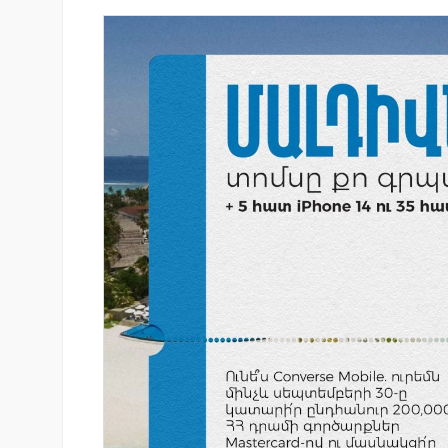
isa-ն ընդլայնում են
Սպորտ և փող. Ինչպես են պ
մագործակցությունը՝
10 ամենահարուստ մարզիկնե
նտրոն լուծումների
իրենց կարողությունը
տակով