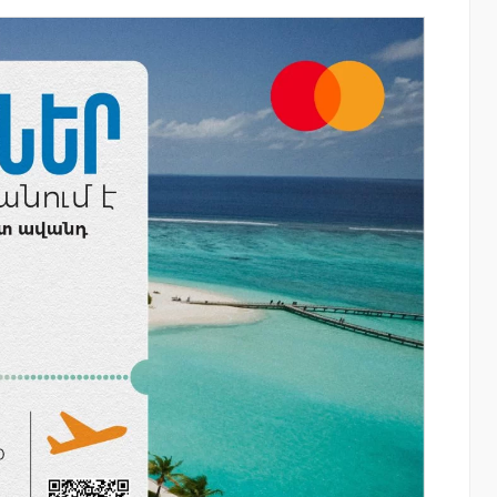
ատմության
Ֆասթ Բանկի աջակցությամբ կայացել է
րը կուտակել
մետաբոլիկ համախտանիշի թեմայով
համաժողով