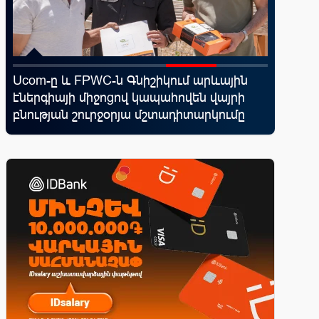
Ucom-ը և FPWC-ն Գնիշիկում արևային
IDBank-
էներգիայի միջոցով կապահովեն վայրի
World 
բնության շուրջօրյա մշտադիտարկումը
առավելո