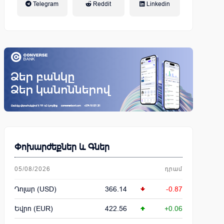
Telegram
Reddit
Linkedin
կենսաթոշակային համակարգ
Փոխարժեքներ և Գներ
05/08/2026
դրամ
Դոլար (USD)
366.14
-0.87
Եվրո (EUR)
422.56
+0.06