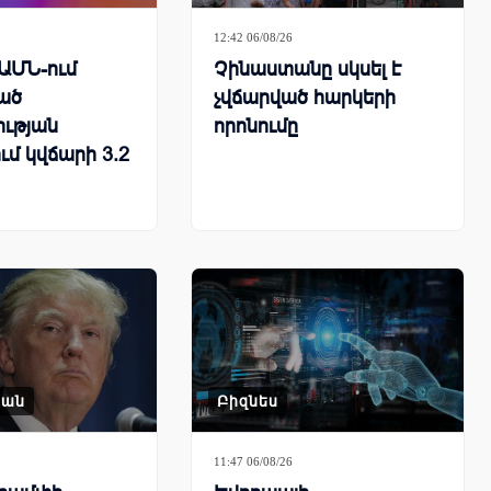
12:42 06/08/26
 ԱՄՆ-ում
Չինաստանը սկսել է
ած
չվճարված հարկերի
ւթյան
որոնումը
ւմ կվճարի 3.2
կան
Բիզնես
11:47 06/08/26