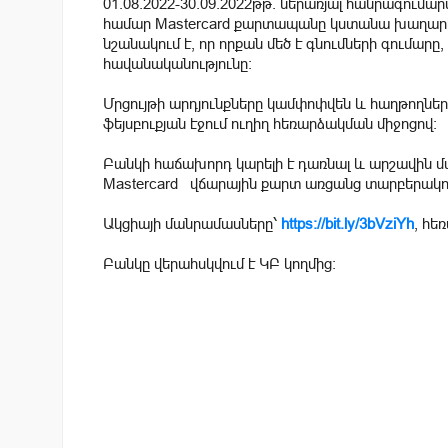
01.08.2022-30.09.2022թթ. ներառյալ հանրագումար
համար Mastercard քարտապանը կստանա խաղարկու
նշանակում է, որ որքան մեծ է գնումների գումարը
հավանականությունը:
Մրցույթի արդյունքները կամփոփվեն և հաղթողնե
ֆեյսբուքյան էջում ուղիղ հեռարձակման միջոցով։
Բանկի հաճախորդ կարելի է դառնալ և արշավին մ
Mastercard վճարային քարտ առցանց տարբերակով
Ակցիայի մանրամասները՝
https://bit.ly/3bVziYh
, հե
Բանկը վերահսկվում է ԿԲ կողմից: