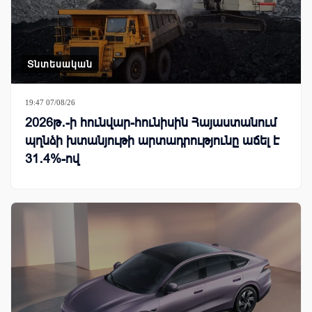
Տնտեսական
19:47 07/08/26
2026թ․-ի հունվար-հունիսին Հայաստանում
պղնձի խտանյութի արտադրությունը աճել է
31․4%-ով