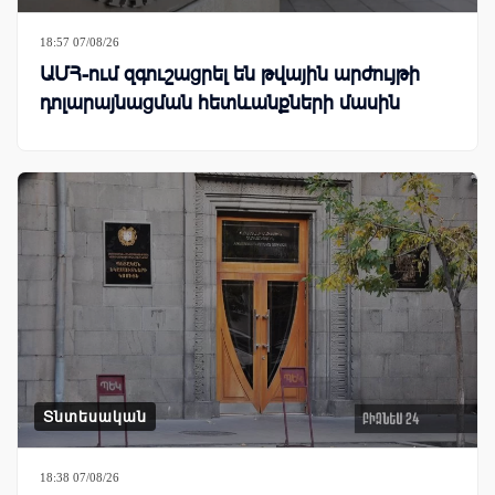
18:57 07/08/26
ԱՄՀ-ում զգուշացրել են թվային արժույթի
դոլարայնացման հետևանքների մասին
Տնտեսական
18:38 07/08/26