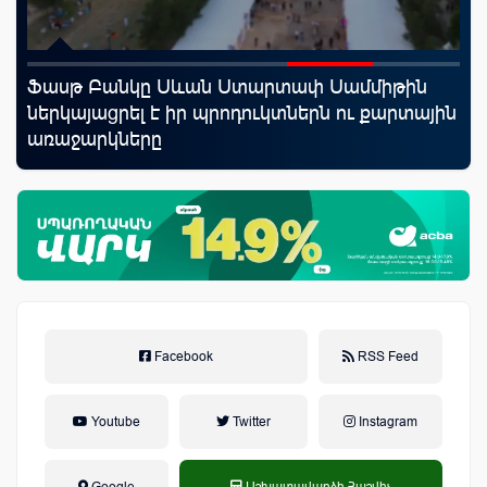
Ֆասթ Բանկը Սևան Ստարտափ Սամմիթին
Uc
ներկայացրել է իր պրոդուկտներն ու քարտային
«Մ
առաջարկները
Facebook
RSS Feed
Youtube
Twitter
Instagram