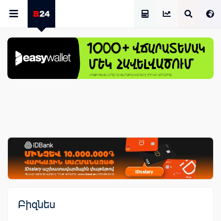
Աշխատավարձի Հաշվիչ
Բիզնես