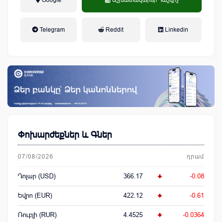
Google
Աշխատավարձի Հաշվիչ
եկամտային հարկ, կուտակային
Telegram
Reddit
Linkedin
կենսաթոշակային համակարգ
Փոխարժեքներ և Գներ
07/08/2026
դրամ
Դոլար (USD)
366.17
-0.08
Եվրո (EUR)
422.12
-0.61
Ռուբլի (RUR)
4.4525
-0.0364