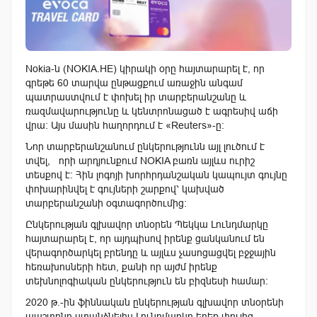
Nokia-ն (NOKIA.HE) կիրակի օրը հայտարարել է, որ
գրեթե 60 տարվա ընթացքում առաջին անգամ
պատրաստվում է փոխել իր տարբերանշանը և
ռազմավարությունը և կենտրոնացած է ագրեսիվ աճի
վրա: Այս մասին հաղորդում է «Reuters»-ը:
Նոր տարբերանշանում ընկերությունն այլ լուծում է
տվել, որի արդյունքում NOKIA բառն այլևս ուրիշ
տեսքով է: Հին լոգոյի խորհրդանշական կապույտ գույնը
փոխարինվել է գույների շարքով՝ կախված
տարբերանշանի օգտագործումից:
Ընկերության գլխավոր տնօրեն Պեկկա Լունդմարկը
հայտարարել է, որ այդպիսով իրենք ցանկանում են
վերագործարկել բրենդը և այլևս չասոցացվել բջջային
հեռախոսների հետ, քանի որ այժմ իրենք
տեխնոլոգիական ընկերություն են բիզնեսի համար:
2020 թ.-ին ֆիննական ընկերության գլխավոր տնօրենի
պաշտոնը ստանձնելիս Լունդմարկը երեք փուլից