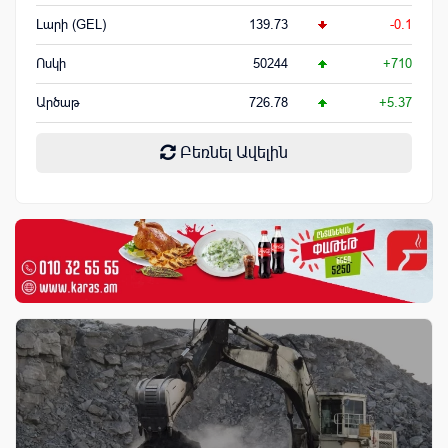
Լարի (GEL)
139.73
-0.1
Ոսկի
50244
+710
Արծաթ
726.78
+5.37
Բեռնել Ավելին