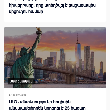
հիպերքարը, որը ստեղծվել է բացառապես
մրցուղու համար
Տնտեսական
17:46 07/08/26
ԱՄՆ տնտեսությունը հուլիսին
անսպասելիորեն կորցրել է 23 հազար