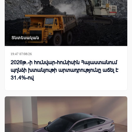
Տնտեսական
19:47 07/08/26
2026թ․-ի հունվար-հունիսին Հայաստանում
պղնձի խտանյութի արտադրությունը աճել է
31․4%-ով