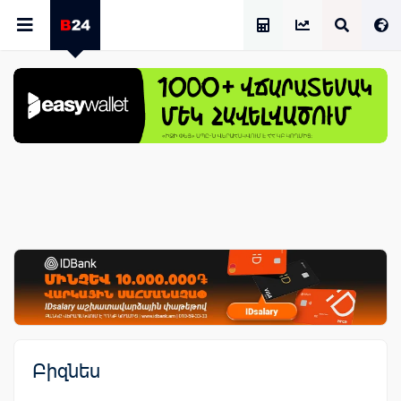
Աշխատավարձի Հաշվիչ
Բիզնես