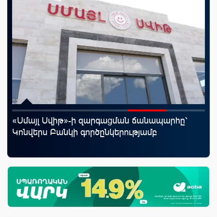
«Սմայլ Սվիթ»-ի զարգացման ճանապարհը՝
Mo
Կոնվերս Բանկի գործընկերությամբ
հե