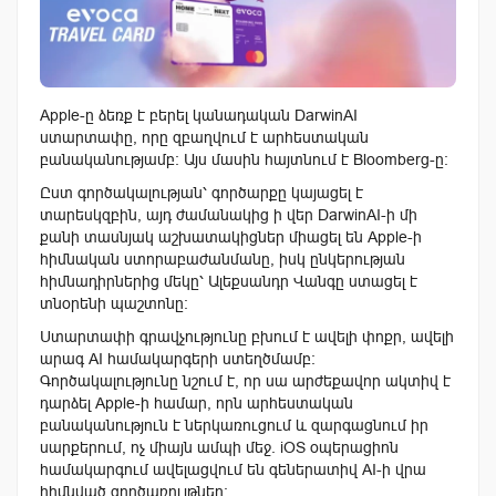
Apple-ը ձեռք է բերել կանադական DarwinAI
ստարտափը, որը զբաղվում է արհեստական ​​
բանականությամբ։
Այս մասին հայտնում է Bloomberg-ը:
Ըստ գործակալության՝ գործարքը կայացել է
տարեսկզբին, այդ ժամանակից ի վեր DarwinAI-ի մի
քանի տասնյակ աշխատակիցներ միացել են Apple-ի
հիմնական ստորաբաժանմանը, իսկ ընկերության
հիմնադիրներից մեկը՝ Ալեքսանդր Վանգը ստացել է
տնօրենի պաշտոնը։
Ստարտափի գրավչությունը բխում է ավելի փոքր, ավելի
արագ AI համակարգերի ստեղծմամբ:
Գործակալությունը նշում է, որ սա արժեքավոր ակտիվ է
դարձել Apple-ի համար, որն արհեստական
բանականություն է ներկառուցում և զարգացնում իր
սարքերում, ոչ միայն ամպի մեջ.
iOS օպերացիոն
համակարգում ավելացվում են գեներատիվ AI-ի վրա
հիմնված գործառույթներ։