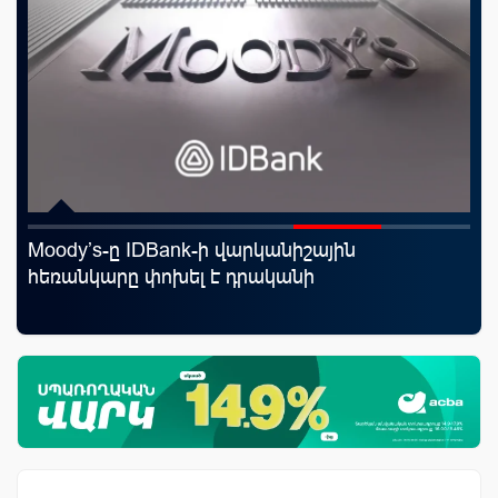
Moody’s-ը IDBank-ի վարկանիշային
«Ս
յին
հեռանկարը փոխել է դրականի
Կո