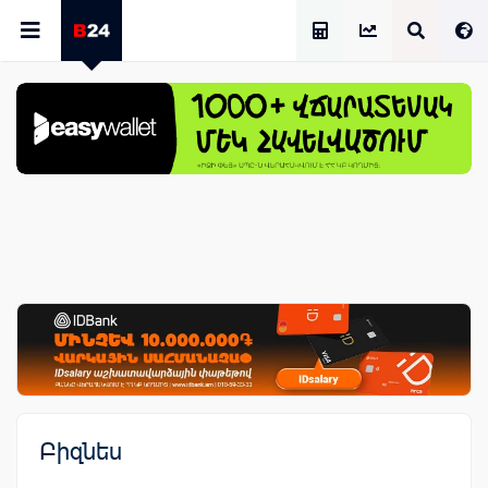
Աշխատավարձի Հաշվիչ
Բիզնես