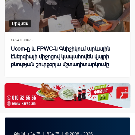
Բիզնես
14:54 05/08/26
Ucom-ը և FPWC-ն Գնիշիկում արևային
էներգիայի միջոցով կապահովեն վայրի
բնության շուրջօրյա մշտադիտարկումը
Բիզնես 24 ™ | B24 ™ | © 2008 - 2026