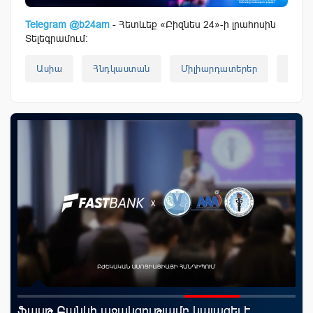
Telegram @b24am
- Հետևեք «Բիզնես 24»-ի լրահոսին
Տելեգրամում:
Ասիա
Հնդկաստան
Միլիարդատերեր
Մում
Ֆասթ Բանկի աջակցությամբ կայացել է
ID