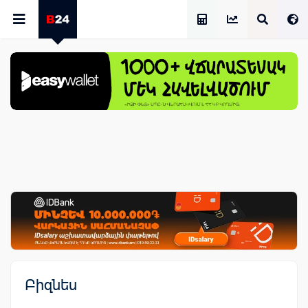
Աշխատավարձի Հաշվիչ
Բիզնես