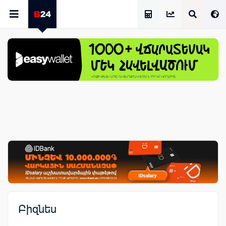
Աշխատավարձի Հաշվիչ
Բիզնես