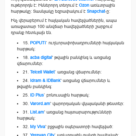
ութերորդն է։ Իններորդ տեղում է
Ozon
առևտրային
հարթակը։ Տասնյակը եզրափակում է
Snapchat
-ը։
Ինչ վերաբերում է հայկական հավելվածներին, ապա
առաջատար 100 անվճար հավելվածների շարքում
դրանք հետևյալն են.
15.
POPUTI
` ուղևորափոխադրումների հայկական
հարթակ։
18.
acba digital
՝ թվային բանկինգ և առցանց
վճարումներ։
21.
Telcell Wallet
` առցանց վճարումներ։
24.
Idram & IDBank
՝ առցանց վճարումներ և
թվային բանկինգ։
25.
ID Plus
` բոնուսային հարթակ։
30.
Varord.am
՝ վարորդական վկայականի թեստեր։
31.
List.am
՝ առցանց հայտարարությունների
հարթակ։
32.
My Viva
՝ բջջային օպերատորի հավելված։
37.
Yerevan City
` առևտրային ցանցի հավելված։