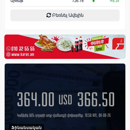
Արծաթ
726.78
+5.37
Բեռնել Ավելին
Ֆինանսական