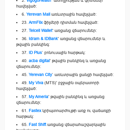
2.
VigogoHealth
` առողջության և ֆիտնեսի
հավելված։
6.
Yerevan Mall
առևտրային հավելված։
23.
ArmFlix
ֆիլմերի դիտման հավելված։
27.
Telcell Wallet
՝ առցանց վճարումներ։
36.
Idram & IDBank
՝ առցանց վճարումներ և
թվային բանկինգ։
37.
ID Plus
` բոնուսային հարթակ։
40.
acba digital
՝ թվային բանկինգ և առցանց
վճարումներ։
45.
Yerevan City
` առևտրային ցանցի հավելված։
49.
My Viva
(MTS)՝ բջջային օպերատորի
հավելված։
57.
My Ameria
՝ թվային բանկինգ և առցանց
վճարումներ:
61.
Fastex
կրիպտոարժույթի առք ու վաճառքի
հարթակ։
65.
Fast Shift
առցանց վճարահաշվարկային