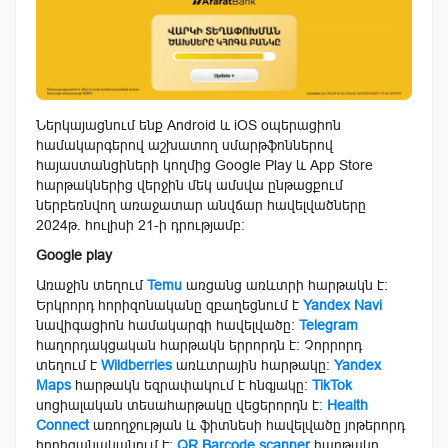
Ներկայացնում ենք Android և iOS օպերացիոն
համակարգերով աշխատող սմարթֆոններով
հայաստանցիների կողմից Google Play և App Store
հարթակներից վերջին մեկ ամսվա ընթացքում
ներբեռնվող առաջատար անվճար հավելվածները
2024թ. հուլիսի 21-ի դրությամբ:
Google play
Առաջին տեղում
Temu
առցանց առևտրի հարթակն է:
Երկրորդ հորիզոնականը զբաղեցնում է
Yandex Navi
նավիգացիոն համակարգի հավելվածը։
Telegram
հաղորդակցական հարթակն երրորդն է։ Չորրորդ
տեղում է
Wildberries
առևտրային հարթակը:
Yandex
Maps
հարթակն եզրափակում է հնգյակը։
TikTok
սոցիալական տեսահարթակը վեցերորդն է։
Health
Connect
առողջության և ֆիտնեսի հավելվածը յոթերորդ
հորիզանականում է։
QR Barcode scanner
հարթակը