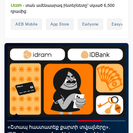
Ucom
- տան ամենաարագ ինտերնետը՝ սկսած 6,500
դրամից:
AEB Mobile
App Store
Earlyone
Easywallet
«Շտապ հաստատեք քարտի տվյալները»․
Ֆա