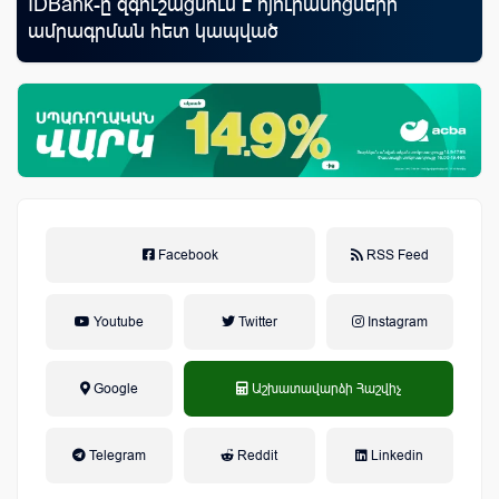
աղը
IDBank-ը զգուշացնում է հյուրանոցների
նե
ամրագրման հետ կապված
առ
զեղծարարությունների մասին
Facebook
RSS Feed
Youtube
Twitter
Instagram
Google
Աշխատավարձի Հաշվիչ
եկամտային հարկ, կուտակային
Telegram
Reddit
Linkedin
կենսաթոշակային համակարգ