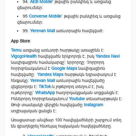
94.
AEB Mobile
՝ թվային բանկինգ և առցանց
վճարումներ։
95
Converse Mobile
` թվային բանկինգ և առցանց
վճարումներ։
99.
Yerevan Mall
առևտրային հավելված։
App Store
Temu
առցանց առևտրի հարթակը առաջինն է։
VigogoHealth
հավելվածն երկրորդն է, իսկ
Yandex Navi
նավիգացիոն համակարգը` երրորդը։ Չորրորդ
հորիզոնականում է
Google Maps
նավիգացիոն
հավելվածը:
Yandex Maps
հարթակն եզրափակում է
հնգյակը։
Yerevan Mall
առևտրային հավելվածը
վեցերորդն է։
TikTok
-ն յոթերորդ տեղում է, իսկ
ութերորդը`
WhatsApp
հաղորդակցական սոցցանցն է։
Իններորդ հորիզոնականում
Youtube
տեսահարթակն է։
Թոփ տասնյակի վերջին հավելվածը
Instagram
սոցիալական ցանցն է։
Առաջատար անվճար 100 հավելվածների շարքում տեղ
են զբաղեցրել հետևյալ հայկական հավելվածները.