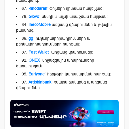
համակարգ։
67.
Kinodaran
՝ ֆիլմերի դիտման հավելված։
76.
Glovo
` սննդի և այլնի առաքման հարթակ։
84.
InecoMobile
առցանց վճարումներ և թվային
բանկինգ։
86.
gg
` ուղևորափոխադրումների և
բեռնափոխադրումների հարթակ։
87.
Fast Wallet
` առցանց վճարումներ։
92.
ONEX
` միջազգային առաքումների
ծառայություն։
95.
Earlyone
` հերթերի կառավարման հարթակ։
97.
Ardshinbank
՝ թվային բանկինգ և առցանց
վճարումներ։